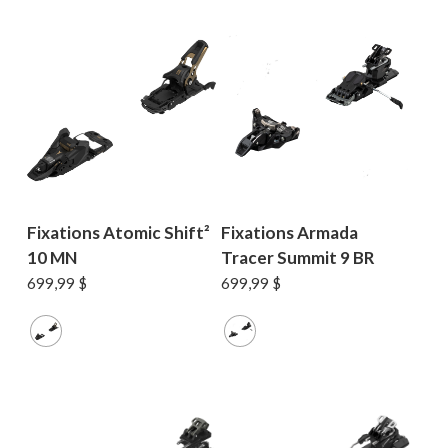
Fixations Atomic Shift²
Fixations Armada
10 MN
Tracer Summit 9 BR
699,99
$
699,99
$