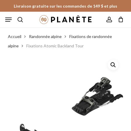
Skip
Livraison gratuite sur les commandes de 149 $ et plus
to
Panier
Fermer
Menu
le
main
panier
search
account
content
Accueil
Randonnée alpine
Fixations de randonnée
alpine
Fixations Atomic Backland Tour