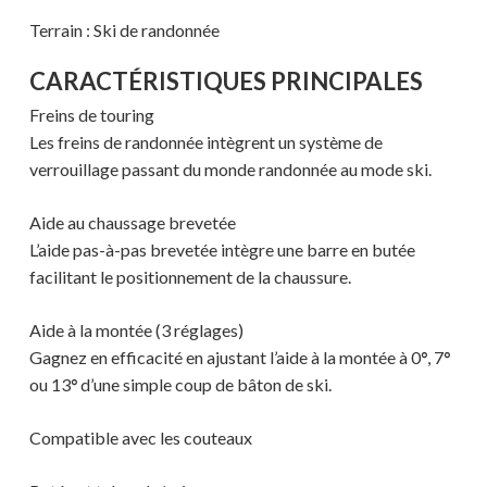
Terrain : Ski de randonnée
CARACTÉRISTIQUES PRINCIPALES
Freins de touring
Les freins de randonnée intègrent un système de
verrouillage passant du monde randonnée au mode ski.
Aide au chaussage brevetée
L’aide pas-à-pas brevetée intègre une barre en butée
Votre panier est vide.
facilitant le positionnement de la chaussure.
MAGASINER EN LIGNE
Aide à la montée (3 réglages)
Gagnez en efficacité en ajustant l’aide à la montée à 0
°
, 7
°
ou 13
°
d’une simple coup de bâton de ski.
Compatible avec les couteaux