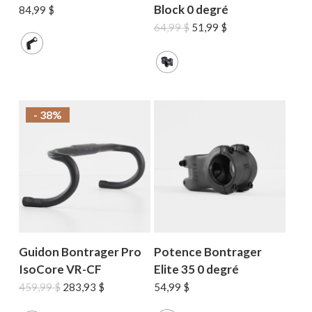
Block 0 degré
84,99
$
Le
Le
64,99
$
51,99
$
prix
prix
initial
actuel
était :
est :
64,99 $.
51,99 $.
- 38%
Guidon Bontrager Pro
Potence Bontrager
IsoCore VR-CF
Elite 35 0 degré
Le
Le
459,99
$
283,93
$
54,99
$
prix
prix
initial
actuel