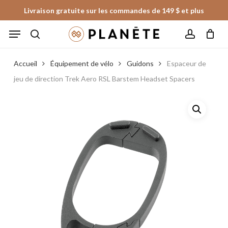
Skip
Livraison gratuite sur les commandes de 149 $ et plus
to
Panier
Fermer
Menu
le
main
panier
search
account
content
Accueil
Équipement de vélo
Guidons
Espaceur de
jeu de direction Trek Aero RSL Barstem Headset Spacers