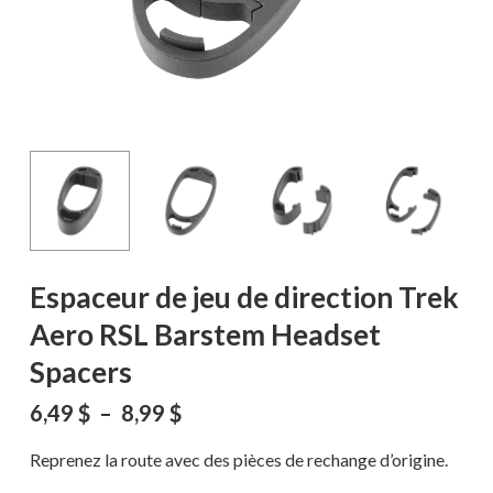
Espaceur de jeu de direction Trek
Aero RSL Barstem Headset
Spacers
Plage
6,49
$
–
8,99
$
de
prix :
Reprenez la route avec des pièces de rechange d’origine.
6,49 $