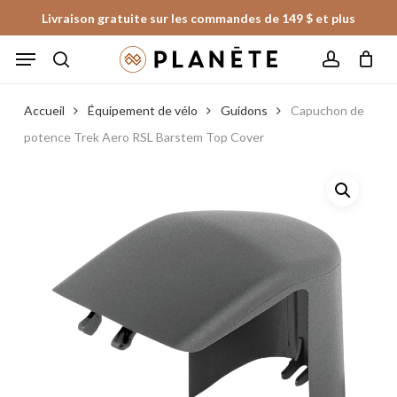
Skip
Livraison gratuite sur les commandes de 149 $ et plus
to
Panier
Fermer
Menu
le
main
panier
search
account
content
Accueil
Équipement de vélo
Guidons
Capuchon de
potence Trek Aero RSL Barstem Top Cover