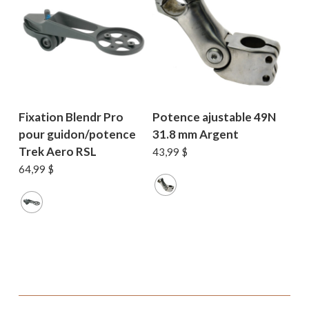
Fixation Blendr Pro
Potence ajustable 49N
pour guidon/potence
31.8 mm Argent
Trek Aero RSL
43,99
$
64,99
$