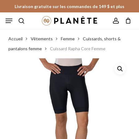
Skip
Livraison gratuite sur les commandes de 149 $ et plus
to
Panier
Fermer
Menu
le
main
panier
search
account
content
Accueil
Vêtements
Femme
Cuissards, shorts &
pantalons femme
Cuissard Rapha Core Femme