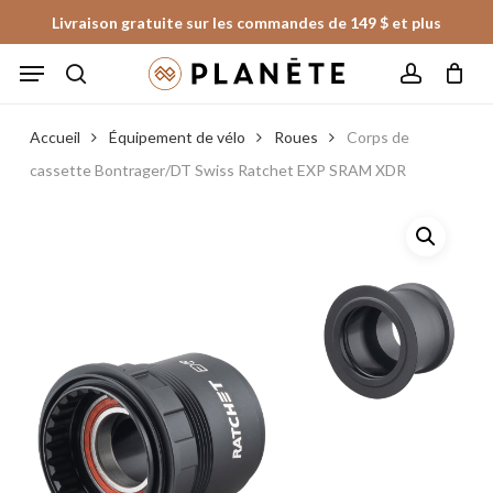
Skip
Livraison gratuite sur les commandes de 149 $ et plus
to
Panier
Fermer
Menu
le
main
panier
search
account
content
Accueil
Équipement de vélo
Roues
Corps de
cassette Bontrager/DT Swiss Ratchet EXP SRAM XDR