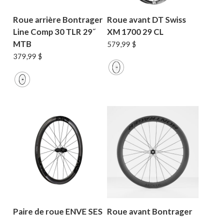
Roue arrière Bontrager
Roue avant DT Swiss
Line Comp 30 TLR 29˝
XM 1700 29 CL
MTB
579,99
$
379,99
$
Paire de roue ENVE SES
Roue avant Bontrager