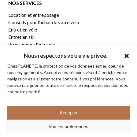
NOS SERVICES
Location et entreposage
Conseils pour l’achat de votre vélo
Entretien vélo
Entretien ski
Programme d’échange
Nous respectons votre vie privée.
CENTRE D’AIDE
Chez PLANÈTE, la protection de vos données est au cœur de
nos engagements. Accepter les témoins visent à enrichir votre
Termes et conditions de vente
navigation et à ajuster notre contenu à vos préférences. Vous
Retours et remboursements
pouvez naviguer en toute confiance, le respect de vos données
Politique de confidentialité
est notre priorité.
Contact
Sous-total:
0,00
$
Accepter
VOIR LE PANIER
© 2026 PLANÈTE CYCLE & SKI. Tous droits réservés.
Voir les préférences
COMMANDER