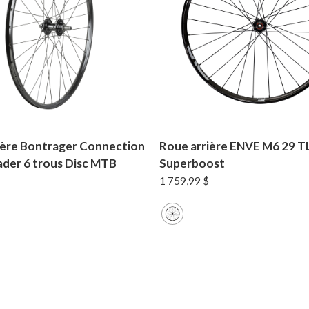
ière Bontrager Connection
Roue arrière ENVE M6 29 T
ader 6 trous Disc MTB
Superboost
1 759,99
$