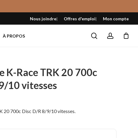
Fermer
le
Nous joindre
Offres d'emploi
Mon compte
panier
search
account
À PROPOS
re K-Race TRK 20 700c
9/10 vitesses
K 20 700c Disc D/R 8/9/10 vitesses.