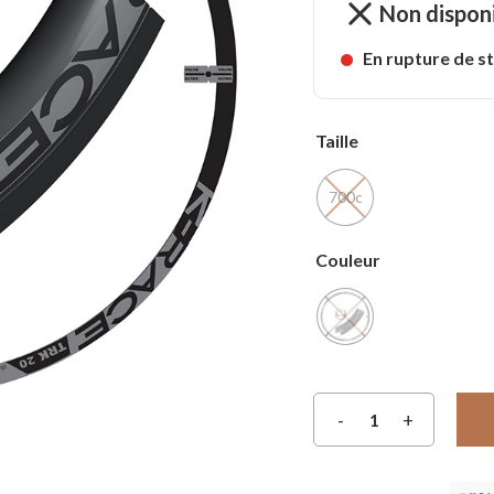
Non dispon
En rupture de s
Taille
700c
Couleur