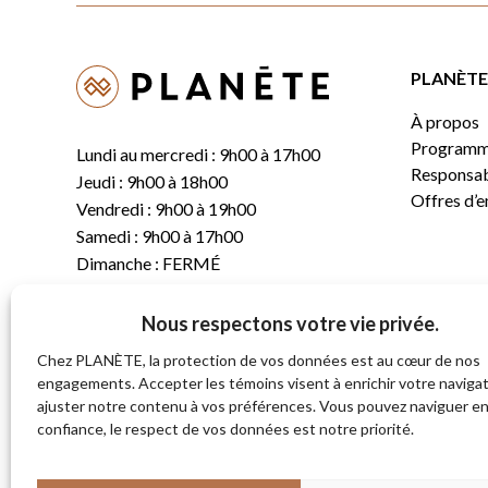
PLANÈTE 
À propos
Programm
Lundi au mercredi : 9h00 à 17h00
Responsabi
Jeudi : 9h00 à 18h00
Offres d’
Vendredi : 9h00 à 19h00
Samedi : 9h00 à 17h00
Dimanche : FERMÉ
Nous respectons votre vie privée.
T.
(819) 843-8356
C.
info@planete.co
Chez PLANÈTE, la protection de vos données est au cœur de nos
engagements. Accepter les témoins visent à enrichir votre navigat
ajuster notre contenu à vos préférences. Vous pouvez naviguer e
681, rue Sherbrooke
confiance, le respect de vos données est notre priorité.
Magog (Québec)
J1X 2S4