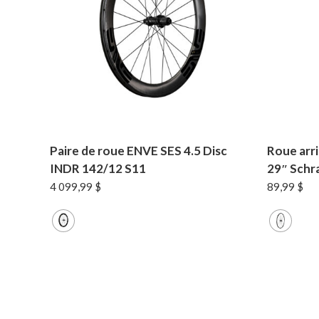
Paire de roue ENVE SES 4.5 Disc
Roue arr
INDR 142/12 S11
29″ Schr
4 099,99
$
89,99
$