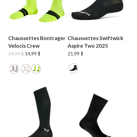
Chaussettes Bontrager
Chaussettes Swiftwick
Velocis Crew
Aspire Two 2025
Le
Le
24,99
$
14,99
$
21,99
$
prix
prix
initial
actuel
était :
est :
24,99 $.
14,99 $.