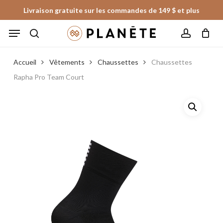
Skip
Livraison gratuite sur les commandes de 149 $ et plus
to
Panier
Fermer
Menu
le
main
panier
search
account
content
Accueil
Vêtements
Chaussettes
Chaussettes
Rapha Pro Team Court