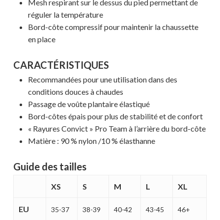
Mesh respirant sur le dessus du pied permettant de
réguler la température
Bord-côte compressif pour maintenir la chaussette
en place
CARACTÉRISTIQUES
Recommandées pour une utilisation dans des
conditions douces à chaudes
Passage de voûte plantaire élastiqué
Bord-côtes épais pour plus de stabilité et de confort
« Rayures Convict » Pro Team à l’arrière du bord-côte
Matière : 90 % nylon /10 % élasthanne
Guide des tailles
XS
S
M
L
XL
Votre panier est vide.
EU
35-37
38-39
40-42
43-45
46+