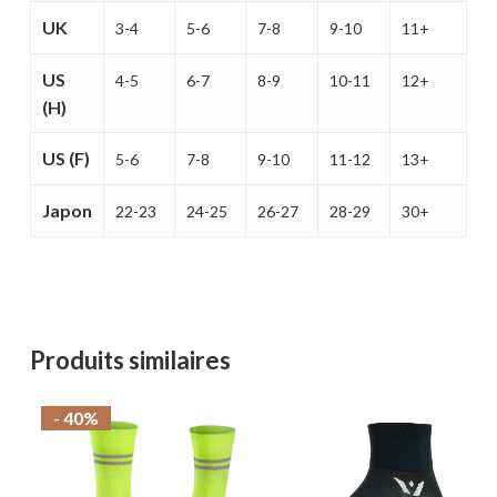
MAGASINER EN LIGNE
UK
3-4
5-6
7-8
9-10
11+
US
4-5
6-7
8-9
10-11
12+
(H)
US (F)
5-6
7-8
9-10
11-12
13+
Japon
22-23
24-25
26-27
28-29
30+
Produits similaires
- 40%