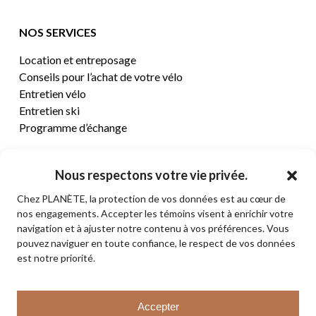
NOS SERVICES
Location et entreposage
Conseils pour l’achat de votre vélo
Entretien vélo
Entretien ski
Programme d’échange
CENTRE D’AIDE
Nous respectons votre vie privée.
Chez PLANÈTE, la protection de vos données est au cœur de
Termes et conditions de vente
nos engagements. Accepter les témoins visent à enrichir votre
Retours et remboursements
navigation et à ajuster notre contenu à vos préférences. Vous
Politique de confidentialité
pouvez naviguer en toute confiance, le respect de vos données
Contact
est notre priorité.
Sous-total:
0,00
$
Accepter