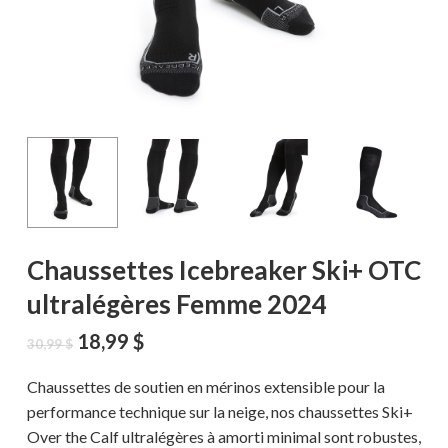
Chaussettes Icebreaker Ski+ OTC
ultralégères Femme 2024
Le
Le
18,99
$
30,99
$
prix
prix
initial
actuel
Chaussettes de soutien en mérinos extensible pour la
était :
est :
performance technique sur la neige, nos chaussettes Ski+
30,99 $.
18,99 $.
Over the Calf ultralégères à amorti minimal sont robustes,