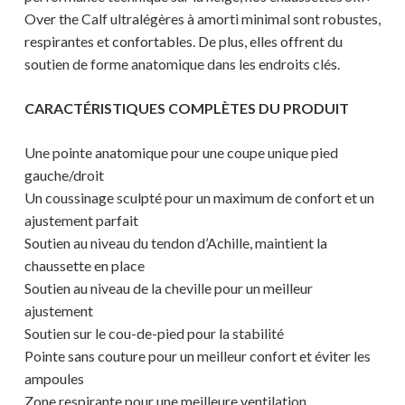
Over the Calf ultralégères à amorti minimal sont robustes,
respirantes et confortables. De plus, elles offrent du
soutien de forme anatomique dans les endroits clés.
CARACTÉRISTIQUES COMPLÈTES DU PRODUIT
Une pointe anatomique pour une coupe unique pied
gauche/droit
Un coussinage sculpté pour un maximum de confort et un
ajustement parfait
Soutien au niveau du tendon d’Achille, maintient la
chaussette en place
Soutien au niveau de la cheville pour un meilleur
ajustement
Votre panier est vide.
Soutien sur le cou-de-pied pour la stabilité
Pointe sans couture pour un meilleur confort et éviter les
ampoules
MAGASINER EN LIGNE
Zone respirante pour une meilleure ventilation