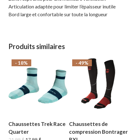
Articulation adaptée pour limiter l’épaisseur inutile
Bord large et confortable sur toute la longueur
Produits similaires
- 18%
- 49%
Chaussettes Trek Race
Chaussettes de
Quarter
compression Bontrager
RXL
Le
Le
21,99
$
17,99
$