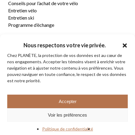
Conseils pour l’achat de votre vélo
Entretien vélo
Entretien ski
Programme d’échange
CENTRE D’AIDE
Nous respectons votre vie privée.
Chez PLANÈTE, la protection de vos données est au cœur de
Termes et conditions de vente
nos engagements. Accepter les témoins visent à enrichir votre
Retours et remboursements
navigation et à ajuster notre contenu à vos préférences. Vous
Politique de confidentialité
pouvez naviguer en toute confiance, le respect de vos données
Contact
est notre priorité.
Sous-total:
0,00
$
Accepter
VOIR LE PANIER
© 2026 PLANÈTE CYCLE & SKI. Tous droits réservés.
Voir les préférences
COMMANDER
facebook
instagram
Politique de confidentialité