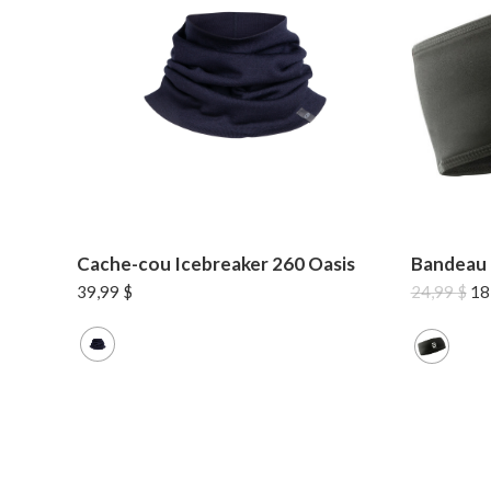
Cache-cou Icebreaker 260 Oasis
Bandeau 
Le
39,99
$
24,99
$
18
pri
ini
éta
24,