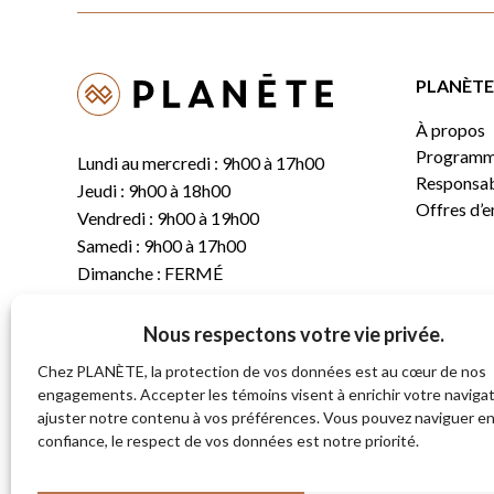
PLANÈTE 
À propos
Programm
Lundi au mercredi : 9h00 à 17h00
Responsabi
Jeudi : 9h00 à 18h00
Offres d’
Vendredi : 9h00 à 19h00
Samedi : 9h00 à 17h00
Dimanche : FERMÉ
Nous respectons votre vie privée.
T.
(819) 843-8356
C.
info@planete.co
Chez PLANÈTE, la protection de vos données est au cœur de nos
engagements. Accepter les témoins visent à enrichir votre navigat
ajuster notre contenu à vos préférences. Vous pouvez naviguer e
681, rue Sherbrooke
confiance, le respect de vos données est notre priorité.
Magog (Québec)
J1X 2S4