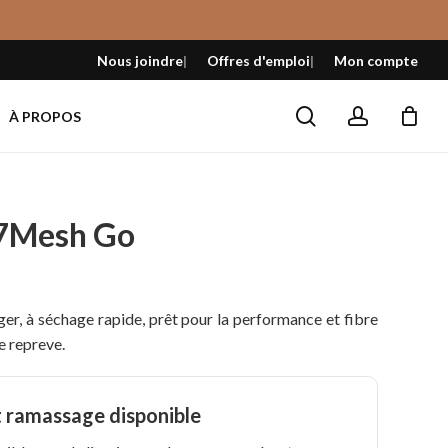
Fermer
le
Nous joindre
Offres d'emploi
Mon compte
panier
search
account
À PROPOS
 7Mesh Go
, à séchage rapide, prêt pour la performance et fibre
e repreve.
t ramassage disponible