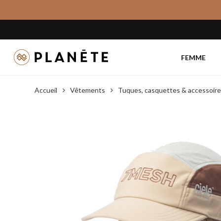
Skip
to
main
content
FEMME
Accueil
Vêtements
Tuques, casquettes & accessoir