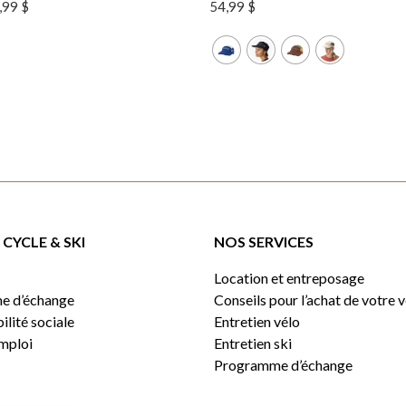
Le
,99
$
54,99
$
x
prix
tial
actuel
it :
est :
99 $.
43,99 $.
CYCLE & SKI
NOS SERVICES
Location et entreposage
e d’échange
Conseils pour l’achat de votre 
lité sociale
Entretien vélo
emploi
Entretien ski
Programme d’échange