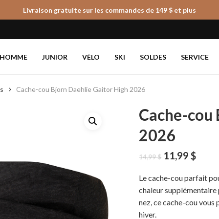
Livraison gratuite sur les commandes de 149 $ et plus
Panier
HOMME
JUNIOR
VÉLO
SKI
SOLDES
SERVICE
es
Cache-cou Bjorn Daehlie Gaitor High 2026
Cache-cou 
2026
Le
Le
11,99
$
14,99
$
prix
prix
initial
actue
Le cache-cou parfait pou
était :
est :
chaleur supplémentaire 
14,99 $.
11,99
nez, ce cache-cou vous 
hiver.