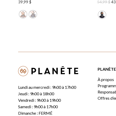
Le
39,99
$
54,99
$
43
pri
ini
éta
54,
PLANÈTE 
À propos
Programm
Lundi au mercredi : 9h00 à 17h00
Responsabi
Jeudi : 9h00 à 18h00
Offres d’
Vendredi : 9h00 à 19h00
Samedi : 9h00 à 17h00
Dimanche : FERMÉ