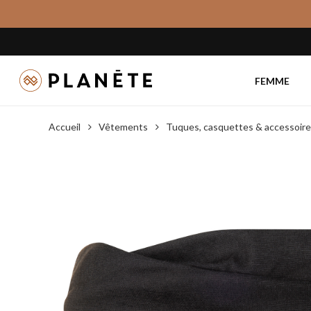
Skip
to
main
content
FEMME
Accueil
Vêtements
Tuques, casquettes & accessoir