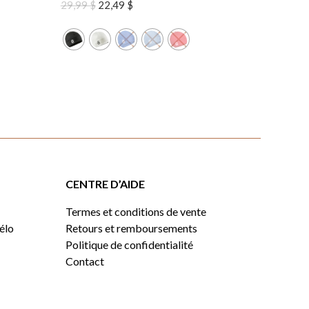
Le
Le
29,99
$
22,49
$
prix
prix
initial
actuel
était :
est :
29,99 $.
22,49 $.
CENTRE D’AIDE
Termes et conditions de vente
vélo
Retours et remboursements
Politique de confidentialité
Contact