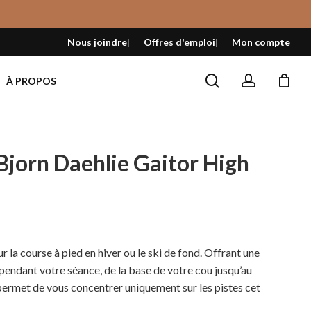
Fermer
le
Nous joindre
Offres d'emploi
Mon compte
panier
search
account
À PROPOS
Bjorn Daehlie Gaitor High
l
r la course à pied en hiver ou le ski de fond. Offrant une
pendant votre séance, de la base de votre cou jusqu’au
 $.
permet de vous concentrer uniquement sur les pistes cet