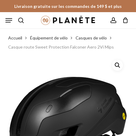
Skip
Livraison gratuite sur les commandes de 149 $ et plus
to
Panier
Fermer
Menu
le
main
panier
search
account
content
Accueil
Équipement de vélo
Casques de vélo
Casque route Sweet Protection Falconer Aero 2Vi Mips