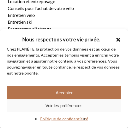
Location et entreposage
Conseils pour l’achat de votre vélo
Entretien vélo
Entretien ski
Programme d’échange
Nous respectons votre vie privée.
CENTRE D’AIDE
Chez PLANÈTE, la protection de vos données est au cœur de
nos engagements. Accepter les témoins visent à enrichir votre
Termes et conditions de vente
navigation et à ajuster notre contenu à vos préférences. Vous
Retours et remboursements
pouvez naviguer en toute confiance, le respect de vos données
Politique de confidentialité
est notre priorité.
Contact
Sous-total:
0,00
$
Accepter
VOIR LE PANIER
© 2026 PLANÈTE CYCLE & SKI. Tous droits réservés.
Voir les préférences
COMMANDER
facebook
instagram
Politique de confidentialité