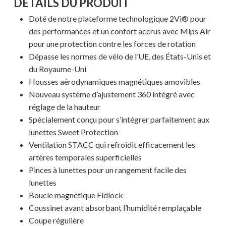
DÉTAILS DU PRODUIT
Doté de notre plateforme technologique 2Vi® pour
des performances et un confort accrus avec Mips Air
pour une protection contre les forces de rotation
Dépasse les normes de vélo de l’UE, des États-Unis et
Votre panier est vide.
du Royaume-Uni
Housses aérodynamiques magnétiques amovibles
Nouveau système d’ajustement 360 intégré avec
MAGASINER EN LIGNE
réglage de la hauteur
Spécialement conçu pour s’intégrer parfaitement aux
lunettes Sweet Protection
Ventilation STACC qui refroidit efficacement les
artères temporales superficielles
Pinces à lunettes pour un rangement facile des
lunettes
Boucle magnétique Fidlock
Coussinet avant absorbant l’humidité remplaçable
Coupe régulière