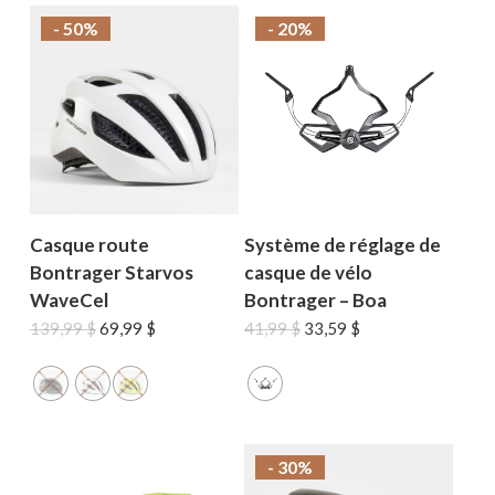
- 50%
- 20%
Casque route
Système de réglage de
Bontrager Starvos
casque de vélo
WaveCel
Bontrager – Boa
Le
Le
Le
Le
139,99
$
69,99
$
41,99
$
33,59
$
prix
prix
prix
prix
initial
actuel
initial
actuel
était :
est :
était :
est :
139,99 $.
69,99 $.
41,99 $.
33,59 $.
- 30%