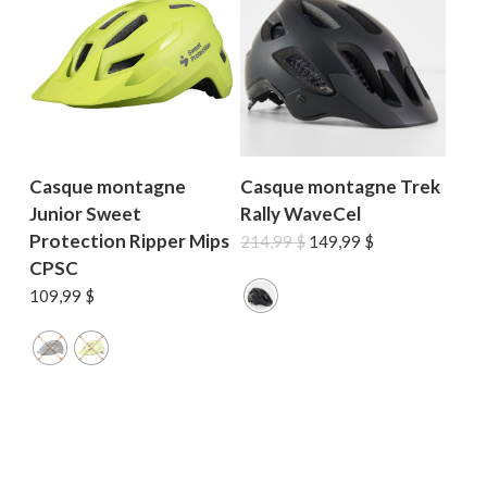
Casque montagne
Casque montagne Trek
Junior Sweet
Rally WaveCel
Protection Ripper Mips
Le
Le
214,99
$
149,99
$
prix
prix
CPSC
initial
actuel
109,99
$
était :
est :
214,99 $.
149,99 $.