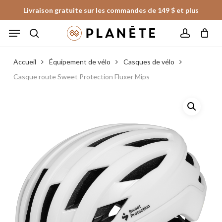
Skip
Livraison gratuite sur les commandes de 149 $ et plus
to
Panier
Fermer
Menu
le
main
panier
search
account
content
Accueil
Équipement de vélo
Casques de vélo
Casque route Sweet Protection Fluxer Mips