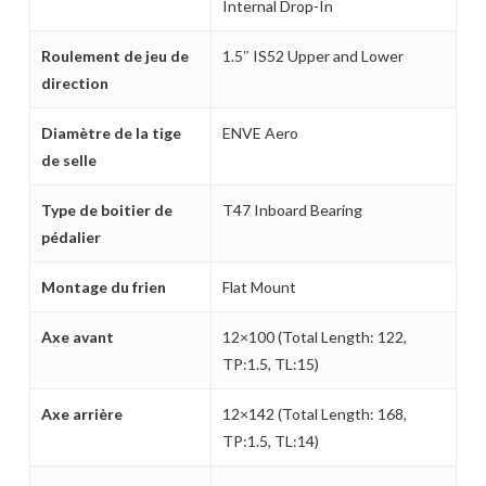
Internal Drop-In
Roulement de jeu de
1.5″ IS52 Upper and Lower
direction
Diamètre de la tige
ENVE Aero
de selle
Votre panier est vide.
Type de boitier de
T47 Inboard Bearing
MAGASINER EN LIGNE
pédalier
Montage du frien
Flat Mount
Axe avant
12×100 (Total Length: 122,
TP:1.5, TL:15)
Axe arrière
12×142 (Total Length: 168,
TP:1.5, TL:14)