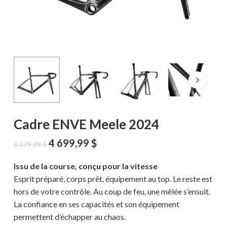
Cadre ENVE Meele 2024
Le
Le
4 699,99
$
6 279,99
$
prix
prix
initial
actuel
Issu de la course, conçu pour la vitesse
était :
est :
Esprit préparé, corps prêt, équipement au top. Le reste est
6
4
hors de votre contrôle. Au coup de feu, une mêlée s’ensuit.
279,99 $.
699,99 $.
La confiance en ses capacités et son équipement
permettent d’échapper au chaos.