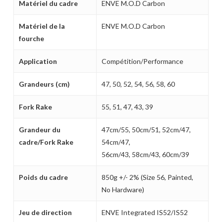
Matériel du cadre
ENVE M.O.D Carbon
Matériel de la
ENVE M.O.D Carbon
fourche
Application
Compétition/Performance
Grandeurs (cm)
47, 50, 52, 54, 56, 58, 60
Fork Rake
55, 51, 47, 43, 39
Grandeur du
47cm/55, 50cm/51, 52cm/47,
cadre/Fork Rake
54cm/47,
56cm/43, 58cm/43, 60cm/39
Poids du cadre
850g +/- 2% (Size 56, Painted,
No Hardware)
Jeu de direction
ENVE Integrated IS52/IS52