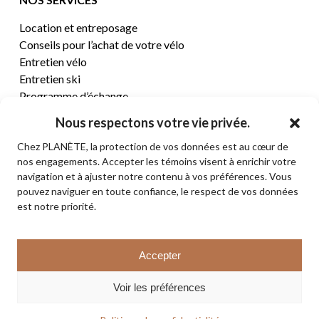
Location et entreposage
Conseils pour l’achat de votre vélo
Entretien vélo
Entretien ski
Programme d’échange
Nous respectons votre vie privée.
CENTRE D’AIDE
Chez PLANÈTE, la protection de vos données est au cœur de
nos engagements. Accepter les témoins visent à enrichir votre
Termes et conditions de vente
navigation et à ajuster notre contenu à vos préférences. Vous
Retours et remboursements
pouvez naviguer en toute confiance, le respect de vos données
Politique de confidentialité
est notre priorité.
Contact
Sous-total:
0,00
$
Accepter
VOIR LE PANIER
© 2026 PLANÈTE CYCLE & SKI. Tous droits réservés.
Voir les préférences
COMMANDER
facebook
instagram