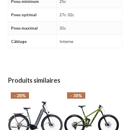
Pneu minimum
25c
Pneu optimal
27c-32c
Pneu maximal
35c
Câblage
Interne
Produits similaires
- 28%
- 38%