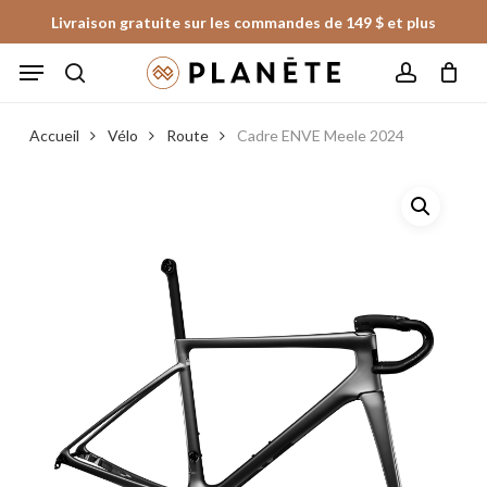
Skip
Livraison gratuite sur les commandes de 149 $ et plus
to
Panier
Fermer
Menu
le
main
panier
search
account
content
Accueil
Vélo
Route
Cadre ENVE Meele 2024