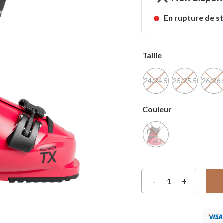
En rupture de s
Taille
24/24.5
25/25.5
26/26.
Couleur