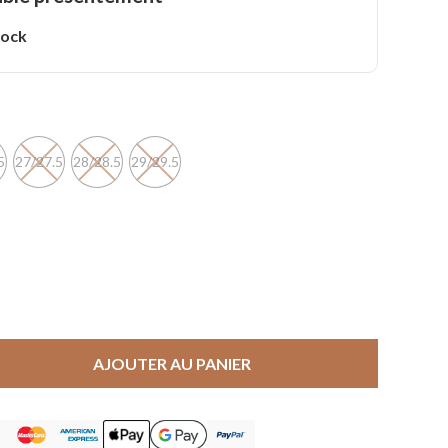
tock
5
27/27.5
28/28.5
29/29.5
AJOUTER AU PANIER