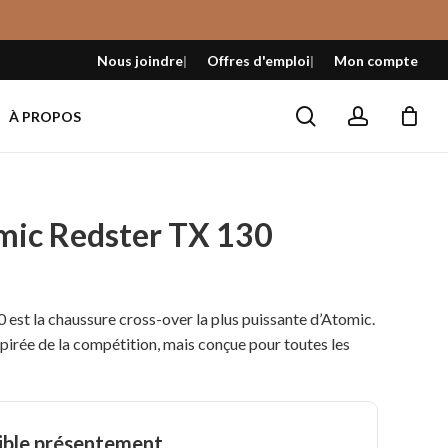
Fermer
le
Nous joindre
Offres d'emploi
Mon compte
panier
search
account
À PROPOS
mic Redster TX 130
est la chaussure cross-over la plus puissante d’Atomic.
pirée de la compétition, mais conçue pour toutes les
ible présentement