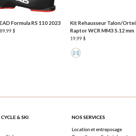
EAD Formula RS 110 2023
Kit Rehausseur Talon/Orte
Raptor WCR MM3 S.12 mm
e
Le
89,99
$
rix
prix
19,99
$
itial
actuel
ait :
est :
49,99 $.
389,99 $.
CYCLE & SKI
NOS SERVICES
Location et entreposage