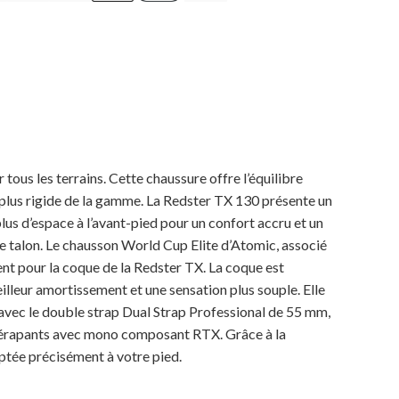
ous les terrains. Cette chaussure offre l’équilibre
a plus rigide de la gamme. La Redster TX 130 présente un
us d’espace à l’avant-pied pour un confort accru et un
t le talon. Le chausson World Cup Elite d’Atomic, associé
ent pour la coque de la Redster TX. La coque est
eilleur amortissement et une sensation plus souple. Elle
hé avec le double strap Dual Strap Professional de 55 mm,
tidérapants avec mono composant RTX. Grâce à la
ptée précisément à votre pied.