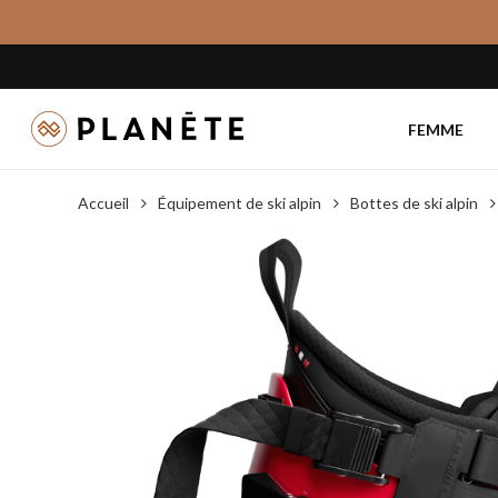
Skip
to
main
content
FEMME
Accueil
Équipement de ski alpin
Bottes de ski alpin