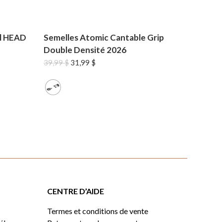
il HEAD
Semelles Atomic Cantable Grip
Double Densité 2026
Le
Le
39,99
$
31,99
$
prix
prix
initial
actuel
était :
est :
39,99 $.
31,99 $.
CENTRE D’AIDE
Termes et conditions de vente