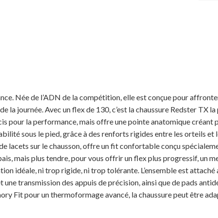
e. Née de l’ADN de la compétition, elle est conçue pour affronter t
de la journée. Avec un flex de 130, c’est la chaussure Redster TX l
s pour la performance, mais offre une pointe anatomique créant pl
bilité sous le pied, grâce à des renforts rigides entre les orteils e
de lacets sur le chausson, offre un fit confortable conçu spécialem
ais, mais plus tendre, pour vous offrir un flex plus progressif, un m
tion idéale, ni trop rigide, ni trop tolérante. L’ensemble est attac
t une transmission des appuis de précision, ainsi que de pads an
ory Fit pour un thermoformage avancé, la chaussure peut être ada