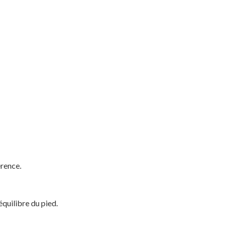
érence.
Votre panier est vide.
équilibre du pied.
MAGASINER EN LIGNE