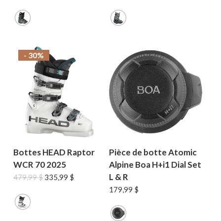
prix
prix
prix
prix
initial
actuel
initial
actuel
était :
est :
était :
est :
649,99 $.
389,99 $.
749,99 $.
449,99 $.
- 30%
Bottes HEAD Raptor
Pièce de botte Atomic
WCR 70 2025
Alpine Boa H+i1 Dial Set
L & R
Le
Le
479,99
$
335,99
$
prix
prix
179,99
$
initial
actuel
était :
est :
479,99 $.
335,99 $.