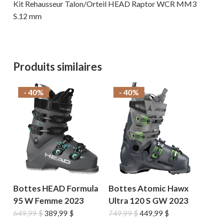
Kit Rehausseur Talon/Orteil HEAD Raptor WCR MM3
S.12 mm
Produits similaires
- 40%
- 40%
Votre panier est vide.
MAGASINER EN LIGNE
Bottes HEAD Formula
Bottes Atomic Hawx
95 W Femme 2023
Ultra 120 S GW 2023
Le
Le
Le
Le
649,99
$
389,99
$
749,99
$
449,99
$