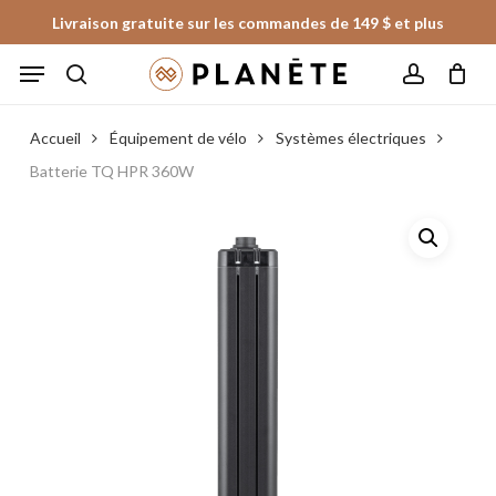
Skip
Livraison gratuite sur les commandes de 149 $ et plus
to
Panier
Fermer
Menu
le
main
panier
search
account
content
Accueil
Équipement de vélo
Systèmes électriques
Batterie TQ HPR 360W