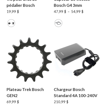
pédalier Bosch
Bosch G4 3mm
Plage
19,99
$
47,99
$
–
54,99
$
de
prix :
47,99 $
à
54,99 $
Plateau Trek Bosch
Chargeur Bosch
GEN2
Standard 4A 100-240V
69,99
$
210,99
$