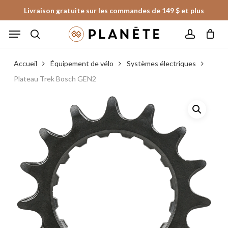
Skip
Livraison gratuite sur les commandes de 149 $ et plus
to
Panier
Fermer
Menu
le
main
panier
search
account
content
Accueil
Équipement de vélo
Systèmes électriques
Plateau Trek Bosch GEN2