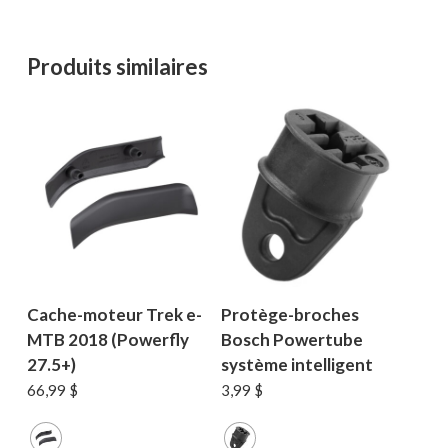
Produits similaires
Cache-moteur Trek e-
Protège-broches
MTB 2018 (Powerfly
Bosch Powertube
27.5+)
système intelligent
66,99
$
3,99
$