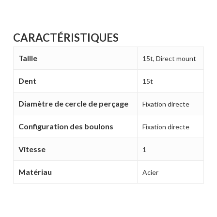
CARACTÉRISTIQUES
Taille
15t, Direct mount
Dent
15t
Diamètre de cercle de perçage
Fixation directe
Configuration des boulons
Fixation directe
Votre panier est vide.
Vitesse
1
MAGASINER EN LIGNE
Matériau
Acier