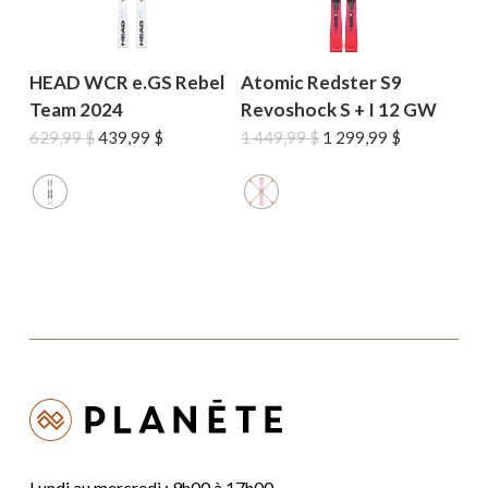
HEAD WCR e.GS Rebel
Atomic Redster S9
Team 2024
Revoshock S + I 12 GW
Le
Le
Le
Le
629,99
$
439,99
$
1 449,99
$
1 299,99
$
prix
prix
prix
prix
initial
actuel
initial
actuel
était :
est :
était :
est :
629,99 $.
439,99 $.
1
1
449,99 $.
299,99 $.
Lundi au mercredi : 9h00 à 17h00