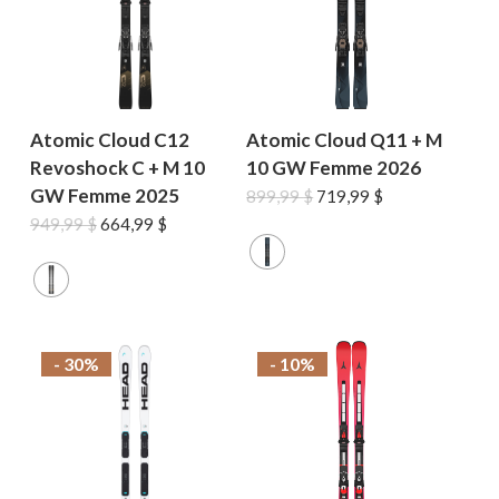
Atomic Cloud C12
Atomic Cloud Q11 + M
Revoshock C + M 10
10 GW Femme 2026
GW Femme 2025
Le
Le
899,99
$
719,99
$
prix
prix
Le
Le
949,99
$
664,99
$
initial
actuel
prix
prix
était :
est :
initial
actuel
899,99 $.
719,99 $.
était :
est :
949,99 $.
664,99 $.
- 30%
- 10%