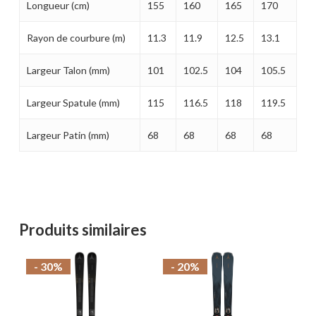
Longueur (cm)
155
160
165
170
Rayon de courbure (m)
11.3
11.9
12.5
13.1
Largeur Talon (mm)
101
102.5
104
105.5
Largeur Spatule (mm)
115
116.5
118
119.5
Largeur Patin (mm)
68
68
68
68
Produits similaires
- 30%
- 20%