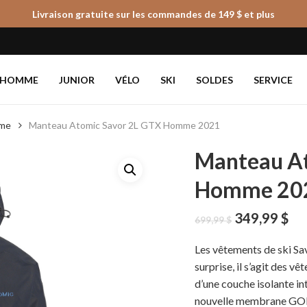
Livraison gratuite sur les commandes de 149 $ et plus
Panier
HOMME
JUNIOR
VÉLO
SKI
SOLDES
SERVICE
mme
Manteau Atomic Savor 2L GTX Homme 2021
Manteau At
Homme 20
Le
Le
349,99
$
699,99
$
prix
pri
initial
ac
Les vêtements de ski Sav
était :
est
surprise, il s’agit des 
699,99 $.
349
d’une couche isolante i
nouvelle membrane GOR