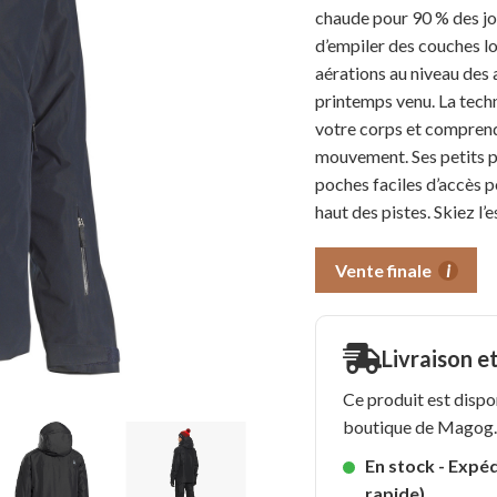
chaude pour 90 % des jou
d’empiler des couches lor
aérations au niveau des a
printemps venu. La techn
votre corps et comprend
mouvement. Ses petits p
poches faciles d’accès p
haut des pistes. Skiez l’e
Vente finale
i
Livraison e
Ce produit est dispo
boutique de Magog
En stock - Expéd
rapide)