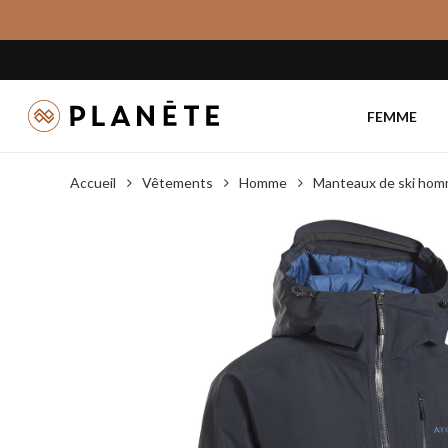
Skip
to
main
content
FEMME
Accueil
Vêtements
Homme
Manteaux de ski ho