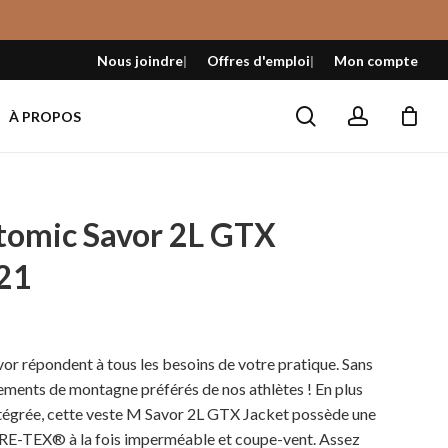
Fermer
le
Nous joindre
Offres d'emploi
Mon compte
panier
search
account
À PROPOS
omic Savor 2L GTX
21
x
tuel
or répondent à tous les besoins de votre pratique. Sans
 :
vêtements de montagne préférés de nos athlètes ! En plus
,99 $.
ntégrée, cette veste M Savor 2L GTX Jacket possède une
E-TEX® à la fois imperméable et coupe-vent. Assez