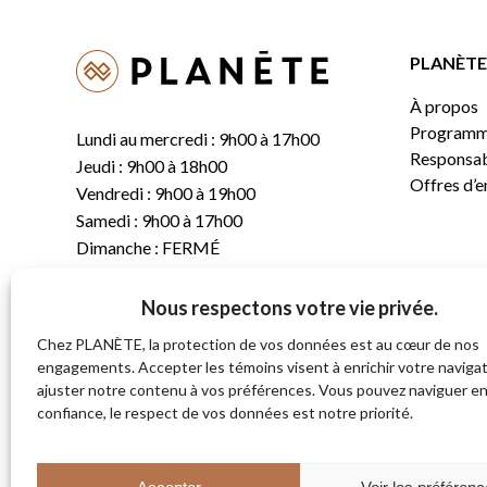
PLANÈTE 
À propos
Programm
Lundi au mercredi : 9h00 à 17h00
Responsabi
Jeudi : 9h00 à 18h00
Offres d’
Vendredi : 9h00 à 19h00
Samedi : 9h00 à 17h00
Dimanche : FERMÉ
Nous respectons votre vie privée.
T.
(819) 843-8356
C.
info@planete.co
Chez PLANÈTE, la protection de vos données est au cœur de nos
engagements. Accepter les témoins visent à enrichir votre navigat
ajuster notre contenu à vos préférences. Vous pouvez naviguer e
681, rue Sherbrooke
confiance, le respect de vos données est notre priorité.
Magog (Québec)
J1X 2S4