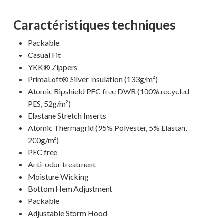
Caractéristiques techniques
Packable
Casual Fit
YKK® Zippers
Votre panier est vide.
PrimaLoft® Silver Insulation (133g/m²)
Atomic Ripshield PFC free DWR (100% recycled
MAGASINER EN LIGNE
PES, 52g/m²)
Elastane Stretch Inserts
Atomic Thermagrid (95% Polyester, 5% Elastan,
200g/m²)
PFC free
Anti-odor treatment
Moisture Wicking
Bottom Hem Adjustment
Packable
Adjustable Storm Hood