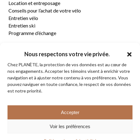
Location et entreposage
Conseils pour l’achat de votre vélo
Entretien vélo
Entretien ski
Programme d’échange
CENTRE D’AIDE
Nous respectons votre vie privée.
Chez PLANÈTE, la protection de vos données est au cœur de
Termes et conditions de vente
nos engagements. Accepter les témoins visent à enrichir votre
Retours et remboursements
navigation et à ajuster notre contenu à vos préférences. Vous
Politique de confidentialité
pouvez naviguer en toute confiance, le respect de vos données
Contact
est notre priorité.
Sous-total:
0,00
$
Accepter
VOIR LE PANIER
© 2026 PLANÈTE CYCLE & SKI. Tous droits réservés.
Voir les préférences
COMMANDER
facebook
instagram