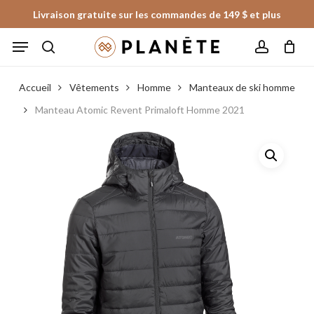
Skip
Livraison gratuite sur les commandes de 149 $ et plus
to
Panier
Fermer
Menu
le
main
panier
search
account
content
Accueil
Vêtements
Homme
Manteaux de ski homme
Manteau Atomic Revent Primaloft Homme 2021