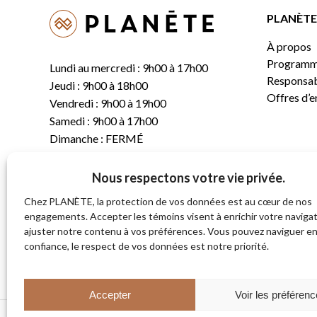
PLANÈTE 
À propos
Programm
Lundi au mercredi : 9h00 à 17h00
Responsabi
Jeudi : 9h00 à 18h00
Offres d’
Vendredi : 9h00 à 19h00
Samedi : 9h00 à 17h00
Dimanche : FERMÉ
Nous respectons votre vie privée.
T.
(819) 843-8356
C.
info@planete.co
Chez PLANÈTE, la protection de vos données est au cœur de nos
engagements. Accepter les témoins visent à enrichir votre navigat
ajuster notre contenu à vos préférences. Vous pouvez naviguer e
681, rue Sherbrooke
confiance, le respect de vos données est notre priorité.
Magog (Québec)
J1X 2S4
Accepter
Voir les préféren