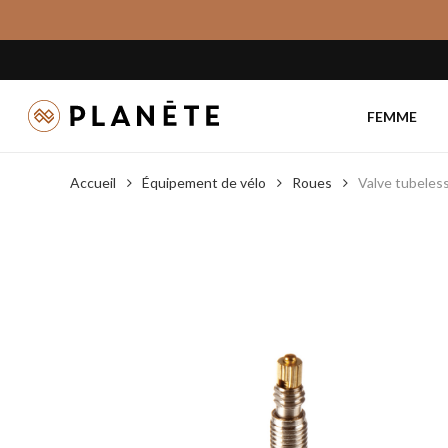
Skip
to
main
content
FEMME
Accueil
Équipement de vélo
Roues
Valve tubeles