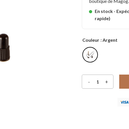
boutique de Magog
En stock - Expéd
rapide)
Couleur
: Argent