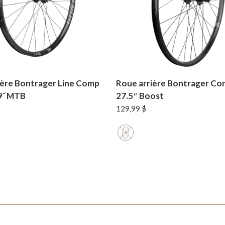
ière Bontrager Line Comp
Roue arrière Bontrager Co
9˝ MTB
27.5″ Boost
129,99
$