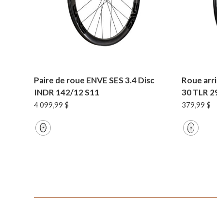
Paire de roue ENVE SES 3.4 Disc
Roue arr
INDR 142/12 S11
30 TLR 2
4 099,99
$
379,99
$