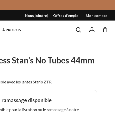
Fermer
le
Nous joindre
Offres d'emploi
Mon compte
panier
search
account
À PROPOS
less Stan’s No Tubes 44mm
ble avec les jantes Stan’s ZTR
t ramassage disponible
nible pour la livraison ou le ramassage à notre