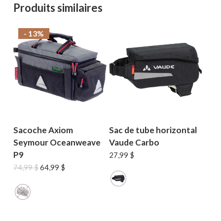
Produits similaires
Votre panier est vide.
- 13%
MAGASINER EN LIGNE
Sacoche Axiom
Sac de tube horizontal
Seymour Oceanweave
Vaude Carbo
P9
27,99
$
Le
Le
74,99
$
64,99
$
prix
prix
initial
actuel
était :
est :
74,99 $.
64,99 $.