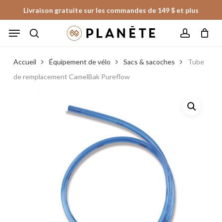
Skip
Livraison gratuite sur les commandes de 149 $ et plus
to
Panier
Fermer
Menu
le
main
panier
search
account
content
Accueil
Équipement de vélo
Sacs & sacoches
Tube
de remplacement CamelBak Pureflow