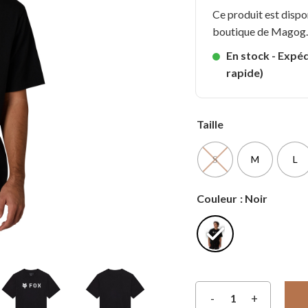
Ce produit est dispo
boutique de Magog
En stock - Expéd
rapide)
Taille
S
M
L
Couleur
: Noir