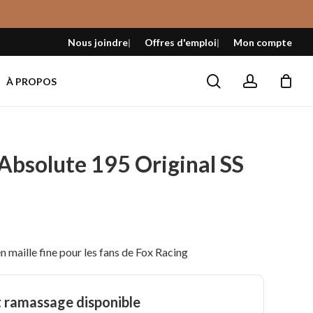
Fermer
le
Nous joindre
Offres d'emploi
Mon compte
panier
search
account
À PROPOS
 Absolute 195 Original SS
 maille fine pour les fans de Fox Racing
t ramassage disponible