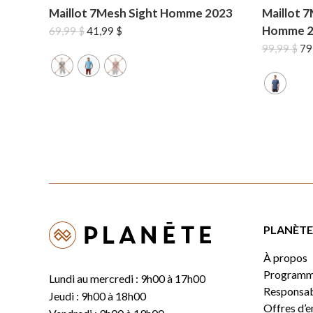
Maillot 7Mesh Sight Homme 2023
Maillot 
Homme 2
Le
Le
69,99
$
41,99
$
prix
prix
Le
99,99
$
79
initial
actuel
pri
était :
est :
ini
69,99 $.
41,99 $.
éta
99,
PLANÈTE 
À propos
Programm
Lundi au mercredi : 9h00 à 17h00
Responsabi
Jeudi : 9h00 à 18h00
Offres d’