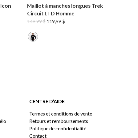
 Icon
Maillot à manches longues Trek
Circuit LTD Homme
Le
Le
149,99
$
119,99
$
prix
prix
initial
actuel
était :
est :
149,99 $.
119,99 $.
CENTRE D’AIDE
Termes et conditions de vente
vélo
Retours et remboursements
Politique de confidentialité
Contact