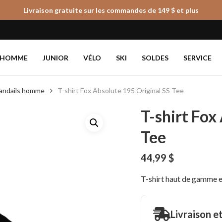
Livraison gratuite sur les commandes de 149 $ et plus
Panier
HOMME
JUNIOR
VÉLO
SKI
SOLDES
SERVICE
chandails homme
T-shirt Fox Absolute 195 Original SS Tee
T-shirt Fox
Tee
44,99
$
T-shirt haut de gamme en
Livraison e