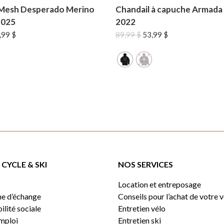
7Mesh Desperado Merino
Chandail à capuche Armada
025
2022
Le
Le
Le
,99
$
89,99
$
53,99
$
x
prix
prix
prix
tial
actuel
initial
actuel
it :
est :
était :
est :
99 $.
79,99 $.
89,99 $.
53,99 $.
CYCLE & SKI
NOS SERVICES
Location et entreposage
e d’échange
Conseils pour l’achat de votre 
lité sociale
Entretien vélo
emploi
Entretien ski