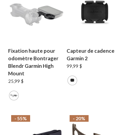
Fixation haute pour
Capteur de cadence
odomètre Bontrager
Garmin 2
Blendr Garmin High
99,99
$
Mount
25,99
$
- 55%
- 20%