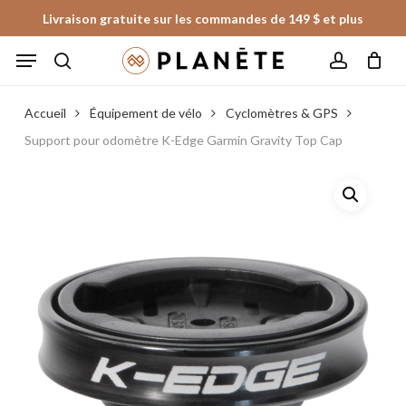
Skip
Livraison gratuite sur les commandes de 149 $ et plus
to
Panier
Fermer
Menu
le
main
panier
search
account
content
Accueil
Équipement de vélo
Cyclomètres & GPS
Support pour odomètre K-Edge Garmin Gravity Top Cap