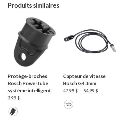
Produits similaires
Protège-broches
Capteur de vitesse
Bosch Powertube
Bosch G4 3mm
système intelligent
Plage
47,99
$
–
54,99
$
de
3,99
$
prix :
47,99 $
à
54,99 $