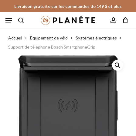
Skip
Livraison gratuite sur les commandes de 149 $ et plus
to
Panier
Fermer
Menu
le
main
panier
search
account
content
Accueil
Équipement de vélo
Systèmes électriques
Support de téléphone Bosch SmartphoneGrip