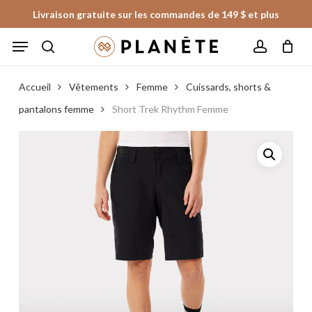
Skip
Livraison gratuite sur les commandes de 149 $ et plus
to
Panier
Fermer
Menu
le
main
panier
search
account
content
Accueil
Vêtements
Femme
Cuissards, shorts &
pantalons femme
Short Trek Rhythm Femme