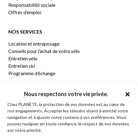
Responsabilité sociale
Offres d’emploi
NOS SERVICES
Location et entreposage
Conseils pour l’achat de votre vélo
Entretien vélo
Entretien ski
Programme d’échange
CENTRE D’AIDE
Nous respectons votre vie privée.
Chez PLANÈTE, la protection de vos données est au cœur de
Termes et conditions de vente
nos engagements. Accepter les témoins visent à enrichir votre
Retours et remboursements
navigation et à ajuster notre contenu à vos préférences. Vous
Politique de confidentialité
pouvez naviguer en toute confiance, le respect de vos données
Contact
est notre priorité.