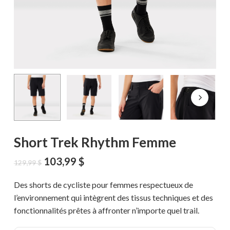
Short Trek Rhythm Femme
Le
Le
103,99
$
129,99
$
prix
prix
initial
actuel
Des shorts de cycliste pour femmes respectueux de
était :
est :
l’environnement qui intègrent des tissus techniques et des
129,99 $.
103,99 $.
fonctionnalités prêtes à affronter n’importe quel trail.