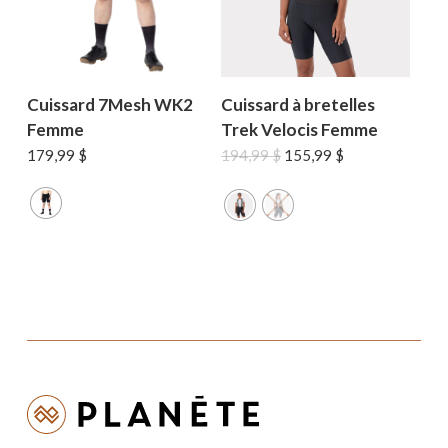
Cuissard 7Mesh WK2
Cuissard à bretelles
Femme
Trek Velocis Femme
Le
Le
179,99
$
194,99
$
155,99
$
prix
prix
initial
actuel
était :
est :
194,99 $.
155,99 $.