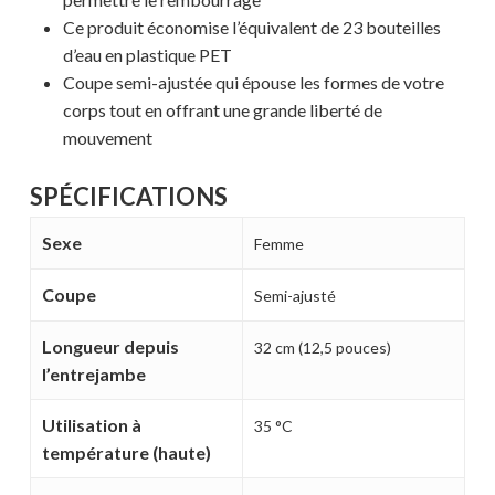
Ce produit économise l’équivalent de 23 bouteilles
d’eau en plastique PET
Coupe semi-ajustée qui épouse les formes de votre
corps tout en offrant une grande liberté de
mouvement
SPÉCIFICATIONS
Votre panier est vide.
Sexe
Femme
Coupe
Semi-ajusté
MAGASINER EN LIGNE
Longueur depuis
32 cm (12,5 pouces)
l’entrejambe
Utilisation à
35 °C
température (haute)