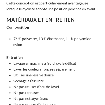
Cette conception est particulièrement avantageuse
Votre panier est vide.
lorsque le cycliste adopte une position penchée en avant.
MAGASINER EN LIGNE
MATÉRIAUX ET ENTRETIEN
Composition
76 % polyester, 13 % élasthanne, 11 % polyamide
nylon
Entretien
Lavage en machine à froid, cycle délicat
Laver les couleurs foncées séparément
Utiliser une lessive douce
Séchage à l’air libre
Ne pas utiliser d’eau de Javel
Ne ​​pas repasser
Ne pas nettoyer à sec
Ne pas utiliser d’adoucissant