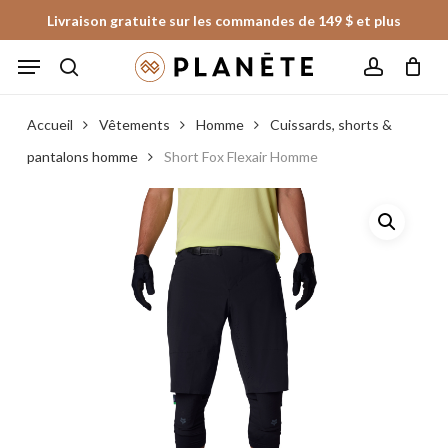
Skip
Livraison gratuite sur les commandes de 149 $ et plus
to
Panier
Fermer
Menu
le
main
panier
search
account
content
Accueil
Vêtements
Homme
Cuissards, shorts &
pantalons homme
Short Fox Flexair Homme