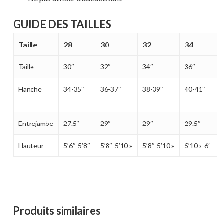
GUIDE DES TAILLES
Taille
28
30
32
34
Taille
30″
32″
34″
36″
Hanche
34-35″
36-37″
38-39″
40-41″
Entrejambe
27.5″
29″
29″
29.5″
Hauteur
5’6″-5’8″
5’8″-5’10 »
5’8″-5’10 »
5’10 »-6′
Produits similaires