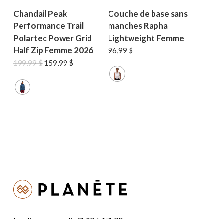
Chandail Peak
Couche de base sans
Performance Trail
manches Rapha
Polartec Power Grid
Lightweight Femme
Half Zip Femme 2026
96,99
$
Le
Le
199,99
$
159,99
$
prix
prix
initial
actuel
était :
est :
199,99 $.
159,99 $.