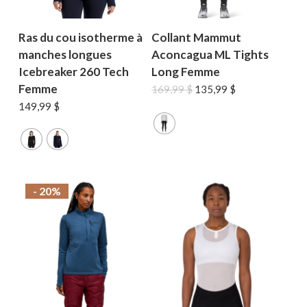
Ras du cou isotherme à
Collant Mammut
manches longues
Aconcagua ML Tights
Icebreaker 260 Tech
Long Femme
Femme
Le
Le
169,99
$
135,99
$
prix
prix
149,99
$
initial
actuel
était :
est :
169,99 $.
135,99 $.
- 20%