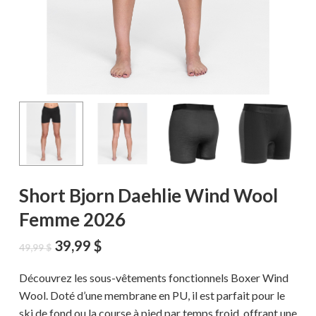
Short Bjorn Daehlie Wind Wool
Femme 2026
Le
Le
39,99
$
49,99
$
prix
prix
initial
actuel
Découvrez les sous-vêtements fonctionnels Boxer Wind
était :
est :
Wool. Doté d’une membrane en PU, il est parfait pour le
49,99 $.
39,99 $.
ski de fond ou la course à pied par temps froid, offrant une