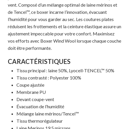
vent. Composé d’un mélange optimal de laine mérinos et
de Tencel™, ce boxer incarne l’innovation, évacuant
l’humidité pour vous garder au sec. Les coutures plates
réduisent les frottements et la ceinture élastique assure un
ajustement impeccable pour votre confort. Maximisez
vos efforts avec Boxer Wind Wool lorsque chaque couche
doit être performante.
CARACTÉRISTIQUES
Tissu principal : laine 50%, Lyocell-TENCEL™ 50%
Tissu contrasté : Polyester 100%
Coupe ajustée
Membrane PU
Devant coupe-vent
Évacuation de l’humidité
Mélange laine mérinos/Tencel™
Votre panier est vide.
Tissu thermorégulateur
Laine Merinos 19,5 microns