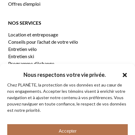
Offres d’emploi
NOS SERVICES
Location et entreposage
Conseils pour l’achat de votre vélo
Entretien vélo
Entretien ski
Programme d’échange
Nous respectons votre vie privée.
CENTRE D’AIDE
Chez PLANÈTE, la protection de vos données est au cœur de
nos engagements. Accepter les témoins visent à enrichir votre
Termes et conditions de vente
navigation et à ajuster notre contenu à vos préférences. Vous
Retours et remboursements
pouvez naviguer en toute confiance, le respect de vos données
Politique de confidentialité
est notre priorité.
Contact
Sous-total:
0,00
$
Accepter