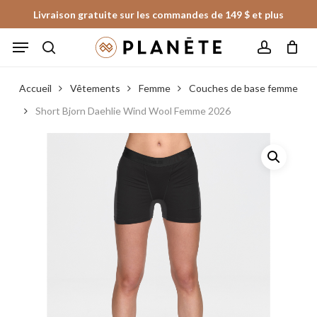
Skip
Livraison gratuite sur les commandes de 149 $ et plus
to
Panier
Fermer
Menu
le
main
panier
search
account
content
Accueil
Vêtements
Femme
Couches de base femme
Short Bjorn Daehlie Wind Wool Femme 2026