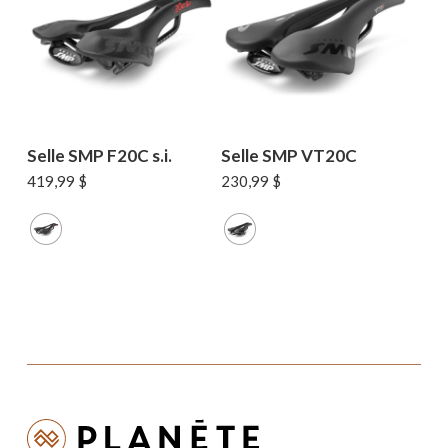
Selle SMP F20C s.i.
Selle SMP VT20C
419,99
$
230,99
$