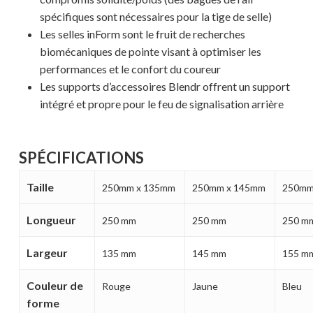
spécifiques sont nécessaires pour la tige de selle)
Les selles inForm sont le fruit de recherches
biomécaniques de pointe visant à optimiser les
performances et le confort du coureur
Les supports d’accessoires Blendr offrent un support
intégré et propre pour le feu de signalisation arrière
Votre panier est vide.
SPÉCIFICATIONS
Taille
250mm x 135mm
250mm x 145mm
250mm
MAGASINER EN LIGNE
Longueur
250 mm
250 mm
250 m
Largeur
135 mm
145 mm
155 m
Couleur de
Rouge
Jaune
Bleu
forme