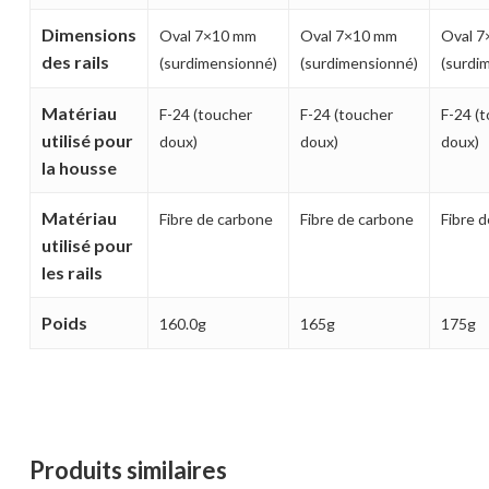
Dimensions
Oval 7×10 mm
Oval 7×10 mm
Oval 
des rails
(surdimensionné)
(surdimensionné)
(surdi
Matériau
F-24 (toucher
F-24 (toucher
F-24 (
utilisé pour
doux)
doux)
doux)
la housse
Matériau
Fibre de carbone
Fibre de carbone
Fibre 
utilisé pour
les rails
Poids
160.0g
165g
175g
Produits similaires