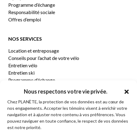
Programme d’échange
Responsabilité sociale
Offres d’emploi
NOS SERVICES
Location et entreposage
Conseils pour l’achat de votre vélo
Entretien vélo
Entretien ski
Programme d’échange
Nous respectons votre vie privée.
CENTRE D’AIDE
Chez PLANÈTE, la protection de vos données est au cœur de
nos engagements. Accepter les témoins visent à enrichir votre
Termes et conditions de vente
navigation et à ajuster notre contenu à vos préférences. Vous
Retours et remboursements
pouvez naviguer en toute confiance, le respect de vos données
Politique de confidentialité
est notre priorité.
Contact