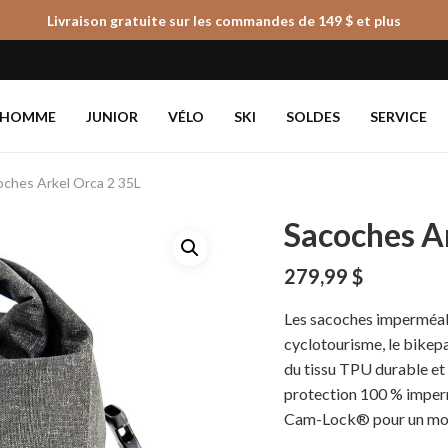
Livraison gratuite sur les commandes de 149 $ et plus
Panier
HOMME
JUNIOR
VÉLO
SKI
SOLDES
SERVICE
oches Arkel Orca 2 35L
Sacoches A
279,99
$
Les sacoches imperméab
cyclotourisme, le bikep
du tissu TPU durable et
protection 100 % imperm
Cam-Lock® pour un mont