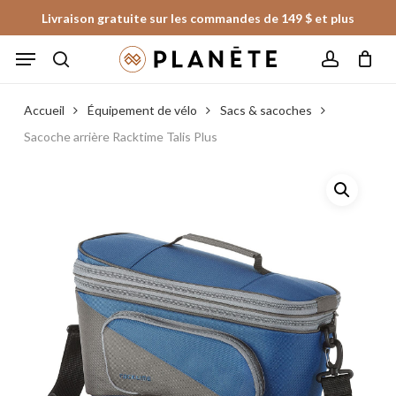
Skip
Livraison gratuite sur les commandes de 149 $ et plus
to
Panier
Fermer
Menu
le
main
panier
search
account
content
Accueil
Équipement de vélo
Sacs & sacoches
Sacoche arrière Racktime Talis Plus