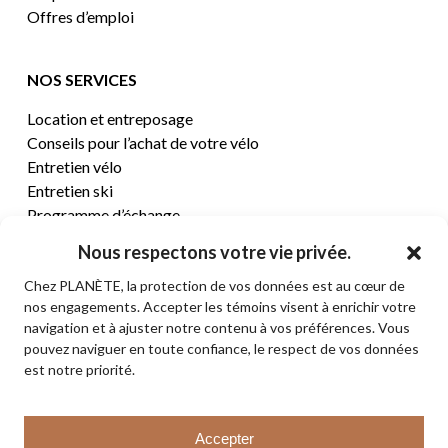
Offres d’emploi
NOS SERVICES
Location et entreposage
Conseils pour l’achat de votre vélo
Entretien vélo
Entretien ski
Programme d’échange
Nous respectons votre vie privée.
CENTRE D’AIDE
Chez PLANÈTE, la protection de vos données est au cœur de
nos engagements. Accepter les témoins visent à enrichir votre
Termes et conditions de vente
navigation et à ajuster notre contenu à vos préférences. Vous
Retours et remboursements
pouvez naviguer en toute confiance, le respect de vos données
Politique de confidentialité
est notre priorité.
Contact
Sous-total:
0,00
$
Accepter