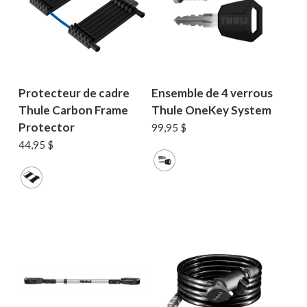
MAGASINER EN LIGNE
Protecteur de cadre
Ensemble de 4 verrous
Thule Carbon Frame
Thule OneKey System
Protector
99,95
$
44,95
$