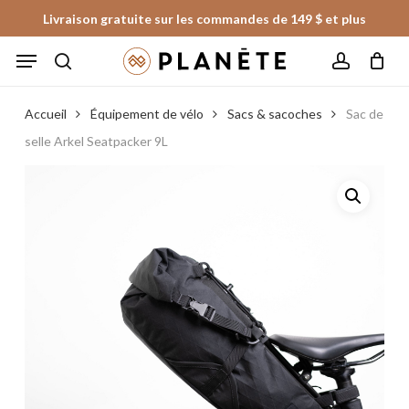
Skip
Livraison gratuite sur les commandes de 149 $ et plus
to
Panier
Fermer
Menu
le
main
panier
search
account
content
Accueil
Équipement de vélo
Sacs & sacoches
Sac de
selle Arkel Seatpacker 9L