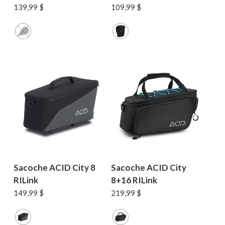
139,99
$
109,99
$
Sacoche ACID City 8
Sacoche ACID City
RILink
8+16 RILink
149,99
$
219,99
$