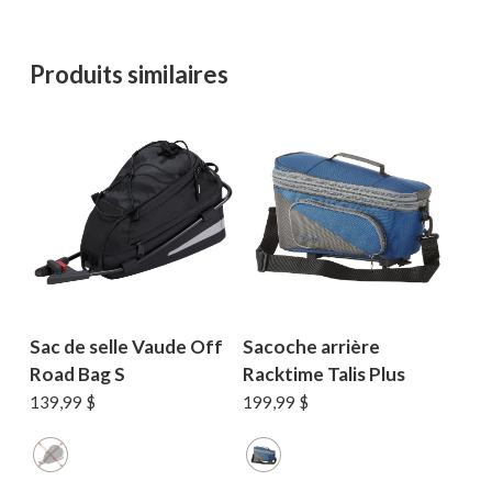
Produits similaires
Sac de selle Vaude Off
Sacoche arrière
Road Bag S
Racktime Talis Plus
139,99
$
199,99
$