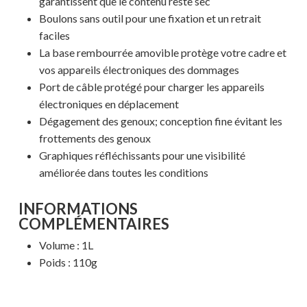
garantissent que le contenu reste sec
Boulons sans outil pour une fixation et un retrait
faciles
La base rembourrée amovible protège votre cadre et
vos appareils électroniques des dommages
Port de câble protégé pour charger les appareils
électroniques en déplacement
Dégagement des genoux; conception fine évitant les
frottements des genoux
Graphiques réfléchissants pour une visibilité
améliorée dans toutes les conditions
Votre panier est vide.
INFORMATIONS
COMPLÉMENTAIRES
MAGASINER EN LIGNE
Volume : 1L
Poids : 110g