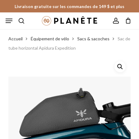
Skip
Livraison gratuite sur les commandes de 149 $ et plus
to
Panier
Fermer
Menu
le
main
panier
search
account
content
Accueil
Équipement de vélo
Sacs & sacoches
Sac de
tube horizontal Apidura Expedition