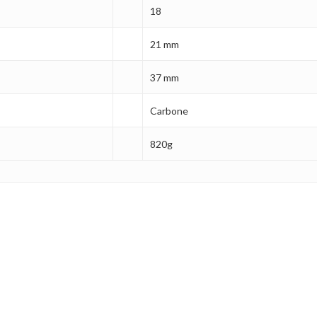
18
21 mm
37 mm
Carbone
820g