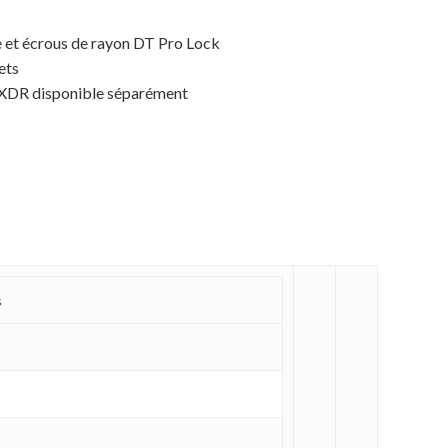
e et écrous de rayon DT Pro Lock
ets
s XDR disponible séparément
s