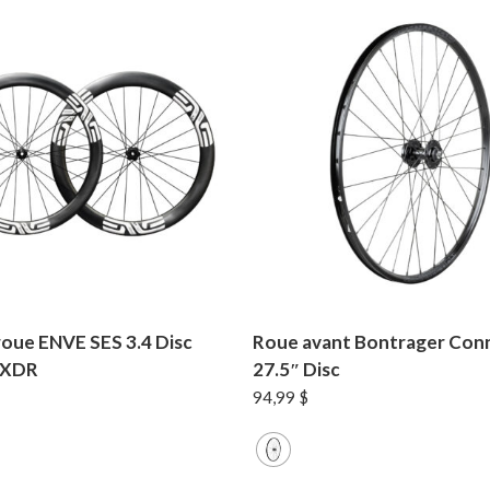
roue ENVE SES 3.4 Disc
Roue avant Bontrager Con
 XDR
27.5″ Disc
94,99
$