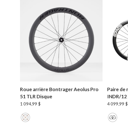
Roue arrière Bontrager Aeolus Pro
Paire de 
51 TLR Disque
INDR/12
1 094,99
$
4 099,99
$