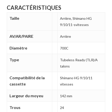
CARACTÉRISTIQUES
Taille
Arrière, Shimano HG
9/10/11-svitesses
AV/AR/PAIRE
Arrière
Diamètre
700C
Type
Tubeless Ready (TLR)/A
talons
Compatibilité de la
Shimano HG 9/10/11
cassette
vitesses
Largeur du moyeu
142 mm
Votre panier est vide.
Trous
24