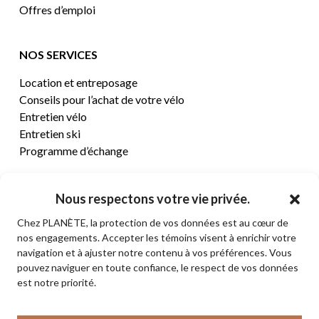
Offres d’emploi
NOS SERVICES
Location et entreposage
Conseils pour l’achat de votre vélo
Entretien vélo
Entretien ski
Programme d’échange
CENTRE D’AIDE
Nous respectons votre vie privée.
Chez PLANÈTE, la protection de vos données est au cœur de
Termes et conditions de vente
nos engagements. Accepter les témoins visent à enrichir votre
Retours et remboursements
navigation et à ajuster notre contenu à vos préférences. Vous
Politique de confidentialité
pouvez naviguer en toute confiance, le respect de vos données
Contact
est notre priorité.
Sous-total:
0,00
$