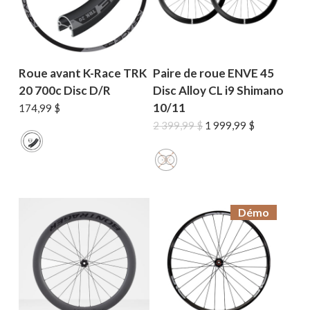
Roue avant K-Race TRK
Paire de roue ENVE 45
20 700c Disc D/R
Disc Alloy CL i9 Shimano
10/11
174,99
$
Le
Le
2 399,99
$
1 999,99
$
prix
prix
initial
actuel
était :
est :
2
1
399,99 $.
999,99 $.
Démo