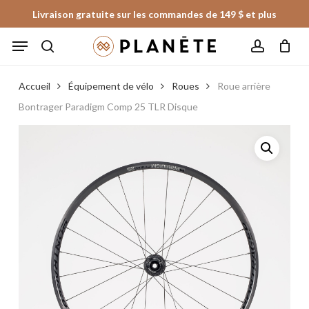
Skip
Livraison gratuite sur les commandes de 149 $ et plus
to
Panier
Fermer
Menu
le
main
panier
search
account
content
Accueil
Équipement de vélo
Roues
Roue arrière
Bontrager Paradigm Comp 25 TLR Disque