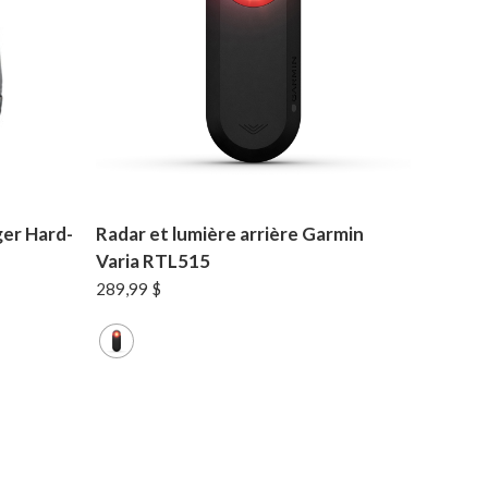
ger Hard-
Radar et lumière arrière Garmin
Varia RTL515
289,99
$