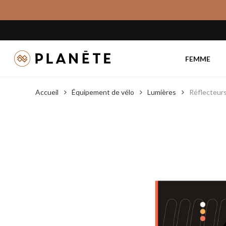
Skip
to
main
content
FEMME
Accueil
Équipement de vélo
Lumières
Réflecteurs