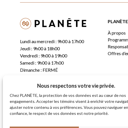
PLANÈTE 
À propos
Programm
Lundi au mercredi : 9h00 à 17h00
Responsabi
Jeudi : 9h00 à 18h00
Offres d’
Vendredi : 9h00 à 19h00
Samedi : 9h00 à 17h00
Dimanche : FERMÉ
Nous respectons votre vie privée.
T.
(819) 843-8356
C.
info@planete.co
Chez PLANÈTE, la protection de vos données est au cœur de nos
engagements. Accepter les témoins visent à enrichir votre navigat
ajuster notre contenu à vos préférences. Vous pouvez naviguer e
681, rue Sherbrooke
confiance, le respect de vos données est notre priorité.
Magog (Québec)
J1X 2S4