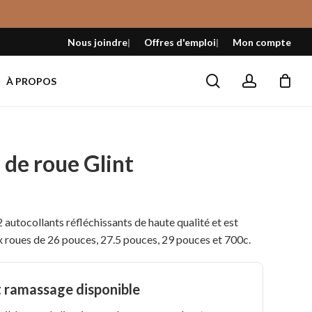
Fermer
le
Nous joindre
Offres d'emploi
Mon compte
panier
search
account
À PROPOS
 de roue Glint
autocollants réfléchissants de haute qualité et est
x roues de 26 pouces, 27.5 pouces, 29 pouces et 700c.
t ramassage disponible