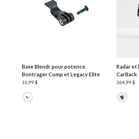
Base Blendr pour potence
Radar et 
Bontrager Comp et Legacy Elite
CarBack
10,99
$
264,99
$