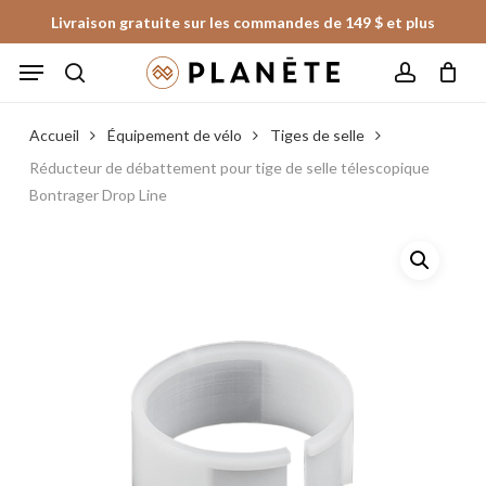
Skip
Livraison gratuite sur les commandes de 149 $ et plus
to
Panier
Fermer
Menu
le
main
panier
search
account
content
Accueil
Équipement de vélo
Tiges de selle
Réducteur de débattement pour tige de selle télescopique
Bontrager Drop Line