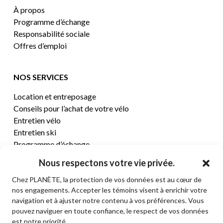
À propos
Programme d’échange
Responsabilité sociale
Offres d’emploi
NOS SERVICES
Location et entreposage
Conseils pour l’achat de votre vélo
Entretien vélo
Entretien ski
Programme d’échange
Nous respectons votre vie privée.
CENTRE D’AIDE
Chez PLANÈTE, la protection de vos données est au cœur de
nos engagements. Accepter les témoins visent à enrichir votre
Termes et conditions de vente
navigation et à ajuster notre contenu à vos préférences. Vous
Retours et remboursements
pouvez naviguer en toute confiance, le respect de vos données
Politique de confidentialité
est notre priorité.