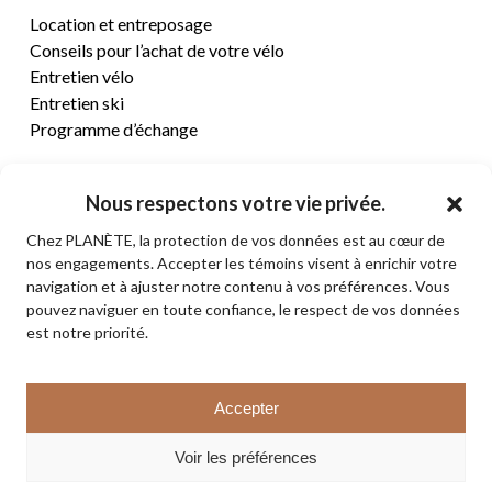
Location et entreposage
Conseils pour l’achat de votre vélo
Entretien vélo
Entretien ski
Programme d’échange
CENTRE D’AIDE
Nous respectons votre vie privée.
Chez PLANÈTE, la protection de vos données est au cœur de
Termes et conditions de vente
nos engagements. Accepter les témoins visent à enrichir votre
Retours et remboursements
navigation et à ajuster notre contenu à vos préférences. Vous
Politique de confidentialité
pouvez naviguer en toute confiance, le respect de vos données
Contact
est notre priorité.
Sous-total:
0,00
$
Accepter
VOIR LE PANIER
© 2026 PLANÈTE CYCLE & SKI. Tous droits réservés.
Voir les préférences
COMMANDER