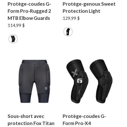
Protège-coudes G-
Protège-genoux Sweet
Form Pro-Rugged 2
Protection Light
MTB Elbow Guards
129,99
$
114,99
$
Sous-short avec
Protège-coudes G-
protection Fox Titan
Form Pro-X4