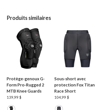
Produits similaires
Protège-genoux G-
Sous-short avec
Form Pro-Rugged 2
protection Fox Titan
MTB Knee Guards
Race Short
139,99
$
104,99
$