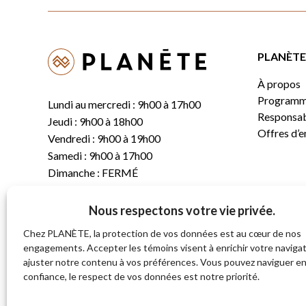
PLANÈTE 
À propos
Programm
Lundi au mercredi : 9h00 à 17h00
Responsabi
Jeudi : 9h00 à 18h00
Offres d’
Vendredi : 9h00 à 19h00
Samedi : 9h00 à 17h00
Dimanche : FERMÉ
Nous respectons votre vie privée.
T.
(819) 843-8356
C.
info@planete.co
Chez PLANÈTE, la protection de vos données est au cœur de nos
engagements. Accepter les témoins visent à enrichir votre navigat
ajuster notre contenu à vos préférences. Vous pouvez naviguer e
681, rue Sherbrooke
confiance, le respect de vos données est notre priorité.
Magog (Québec)
J1X 2S4