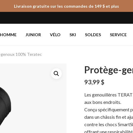
Livraison gratuite sur les commandes de 149 $ et plus
Panier
HOMME
JUNIOR
VÉLO
SKI
SOLDES
SERVICE
-genoux 100% Teratec
Protège-ge
93,99
$
Les genouillères TERATE
aux bons endroits.
Conçu spécifiquement po
dans un châssis fin et a
contre les chocs SmartS
offrant une respirabilité