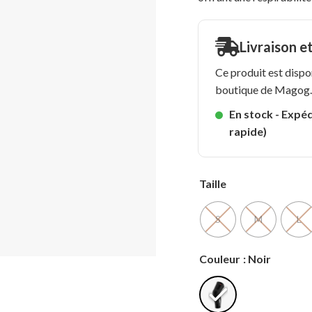
Livraison e
Ce produit est dispo
boutique de Magog
En stock - Expéd
rapide)
Taille
S
M
L
Couleur
: Noir