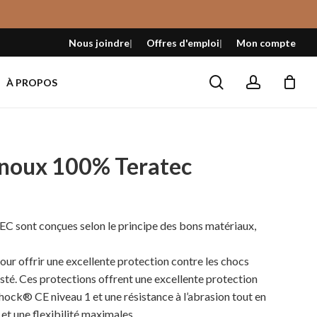
Fermer
le
Nous joindre
Offres d'emploi
Mon compte
panier
search
account
À PROPOS
noux 100% Teratec
C sont conçues selon le principe des bons matériaux,
ur offrir une excellente protection contre les chocs
justé. Ces protections offrent une excellente protection
hock® CE niveau 1 et une résistance à l’abrasion tout en
 et une flexibilité maximales.