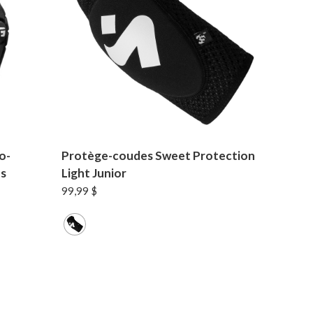
o-
Protège-coudes Sweet Protection
ds
Light Junior
99,99
$