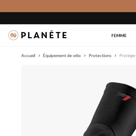
Skip
to
main
content
FEMME
Accueil
Équipement de vélo
Protections
Protège