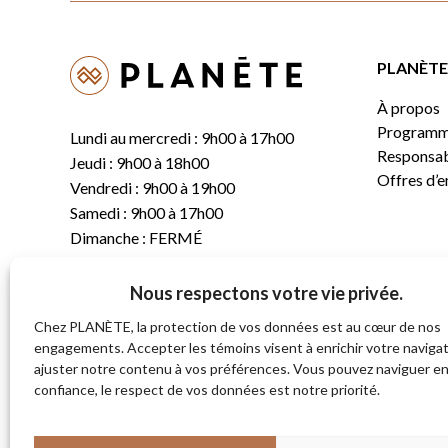
PLANÈTE 
À propos
Programm
Lundi au mercredi : 9h00 à 17h00
Responsabi
Jeudi : 9h00 à 18h00
Offres d’
Vendredi : 9h00 à 19h00
Samedi : 9h00 à 17h00
Dimanche : FERMÉ
Nous respectons votre vie privée.
T.
(819) 843-8356
C.
info@planete.co
Chez PLANÈTE, la protection de vos données est au cœur de nos
engagements. Accepter les témoins visent à enrichir votre navigat
ajuster notre contenu à vos préférences. Vous pouvez naviguer e
681, rue Sherbrooke
confiance, le respect de vos données est notre priorité.
Magog (Québec)
J1X 2S4