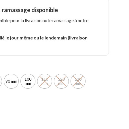
t ramassage disponible
nible pour la livraison ou le ramassage à notre
.
ié le jour même ou le lendemain (livraison
100
110
120
130
m
90 mm
mm
mm
mm
mm