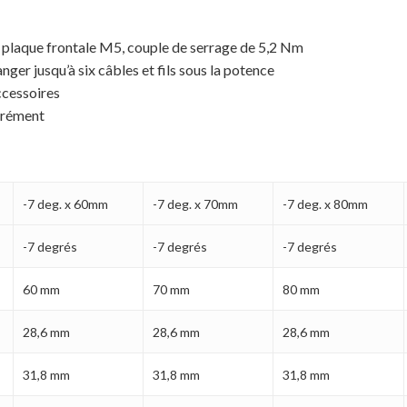
ur plaque frontale M5, couple de serrage de 5,2 Nm
er jusqu’à six câbles et fils sous la potence
accessoires
parément
-7 deg. x 60mm
-7 deg. x 70mm
-7 deg. x 80mm
-7 degrés
-7 degrés
-7 degrés
60 mm
70 mm
80 mm
28,6 mm
28,6 mm
28,6 mm
31,8 mm
31,8 mm
31,8 mm