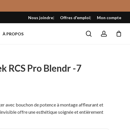
Fermer
le
Nous joindre
Offres d'emploi
Mon compte
panier
search
account
À PROPOS
k RCS Pro Blendr -7
éger avec bouchon de potence à montage affleurant et
nvisible offre une esthétique soignée et entièrement