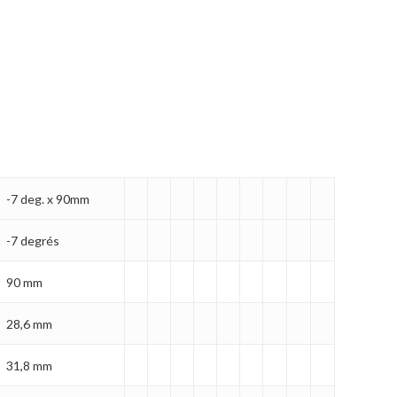
Votre panier est vide.
-7 deg. x 90mm
MAGASINER EN LIGNE
-7 degrés
90 mm
28,6 mm
31,8 mm