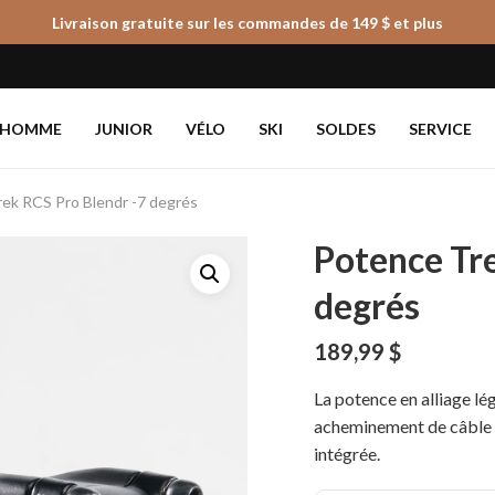
Livraison gratuite sur les commandes de 149 $ et plus
Panier
HOMME
JUNIOR
VÉLO
SKI
SOLDES
SERVICE
ek RCS Pro Blendr -7 degrés
Potence Tre
degrés
189,99
$
La potence en alliage l
acheminement de câble i
intégrée.