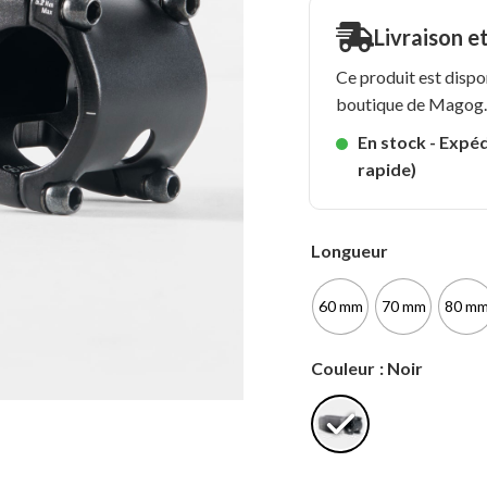
Livraison e
Ce produit est dispo
boutique de Magog
En stock - Expéd
rapide)
Longueur
60 mm
70 mm
80 m
Couleur
: Noir