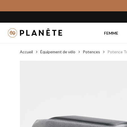
Skip
to
main
content
FEMME
Accueil
Équipement de vélo
Potences
Potence Tr