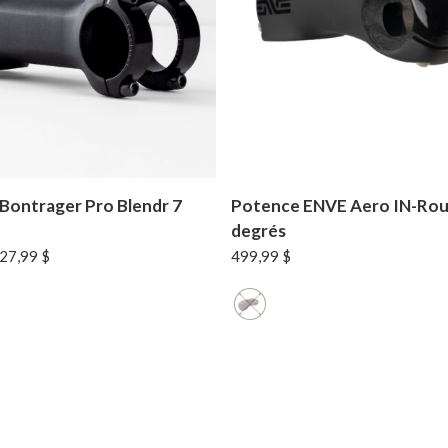
Bontrager Pro Blendr 7
Potence ENVE Aero IN-Rou
degrés
e
Le
27,99
$
499,99
$
rix
prix
itial
actuel
ait :
est :
59,99 $.
127,99 $.