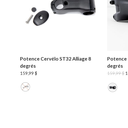
Potence Cervélo ST32 Alliage 8
Potence 
degrés
degrés
L
159,99
$
159,99
$
1
p
in
ét
1