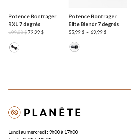
Potence Bontrager
Potence Bontrager
RXL 7 degrés
Elite Blendr 7 degrés
Le
Le
Plage
109,00
$
79,99
$
55,99
$
–
69,99
$
prix
prix
de
initial
actuel
prix :
était :
est :
55,99 $
109,00 $.
79,99 $.
à
69,99 $
Lundi au mercredi : 9h00 à 17h00