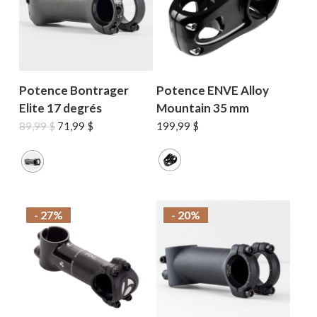
MAGASINER EN LIGNE
Potence Bontrager
Potence ENVE Alloy
Elite 17 degrés
Mountain 35 mm
Le
Le
89,99
$
71,99
$
199,99
$
prix
prix
initial
actuel
était :
est :
89,99 $.
71,99 $.
- 27%
- 20%