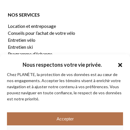
NOS SERVICES
Location et entreposage
Conseils pour l’achat de votre vélo
Entretien vélo
Entretien ski
Programme d’échange
Nous respectons votre vie privée.
CENTRE D’AIDE
Chez PLANÈTE, la protection de vos données est au cœur de
nos engagements. Accepter les témoins visent à enrichir votre
Termes et conditions de vente
navigation et à ajuster notre contenu à vos préférences. Vous
Retours et remboursements
pouvez naviguer en toute confiance, le respect de vos données
Politique de confidentialité
est notre priorité.
Contact
Sous-total:
0,00
$
Accepter
VOIR LE PANIER
© 2026 PLANÈTE CYCLE & SKI. Tous droits réservés.