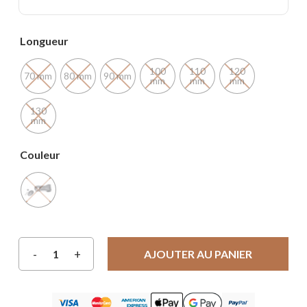
Longueur
100
110
120
70 mm
80 mm
90 mm
mm
mm
mm
130
mm
Couleur
AJOUTER AU PANIER