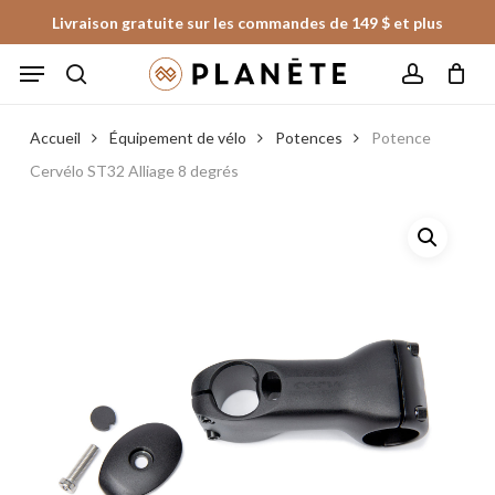
Skip
Livraison gratuite sur les commandes de 149 $ et plus
to
Panier
Fermer
Menu
le
main
panier
search
account
content
Accueil
Équipement de vélo
Potences
Potence
Cervélo ST32 Alliage 8 degrés