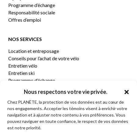
Programme d’échange
Responsabilité sociale
Offres d’emploi
NOS SERVICES
Location et entreposage
Conseils pour l’achat de votre vélo
Entretien vélo
Entretien ski
Programme d’échange
Nous respectons votre vie privée.
CENTRE D’AIDE
Chez PLANÈTE, la protection de vos données est au cœur de
nos engagements. Accepter les témoins visent à enrichir votre
Termes et conditions de vente
navigation et à ajuster notre contenu à vos préférences. Vous
Retours et remboursements
pouvez naviguer en toute confiance, le respect de vos données
Politique de confidentialité
est notre priorité.
Contact