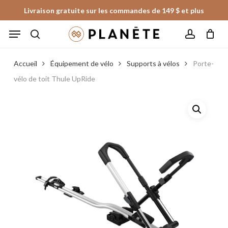
Skip
Livraison gratuite sur les commandes de 149 $ et plus
to
Panier
Fermer
Menu
le
main
panier
search
account
content
Accueil
Équipement de vélo
Supports à vélos
Porte-
vélo de toit Thule UpRide