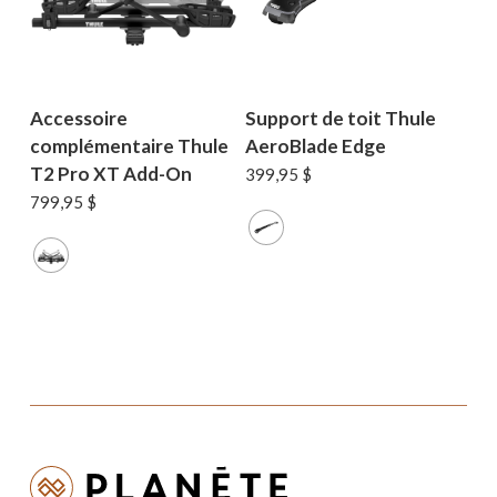
Accessoire
Support de toit Thule
complémentaire Thule
AeroBlade Edge
T2 Pro XT Add-On
399,95
$
799,95
$