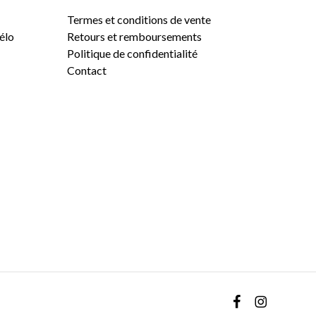
Termes et conditions de vente
vélo
Retours et remboursements
Politique de confidentialité
Contact
0,00
$
VOIR LE PANIER
COMMANDER
facebook
instagram