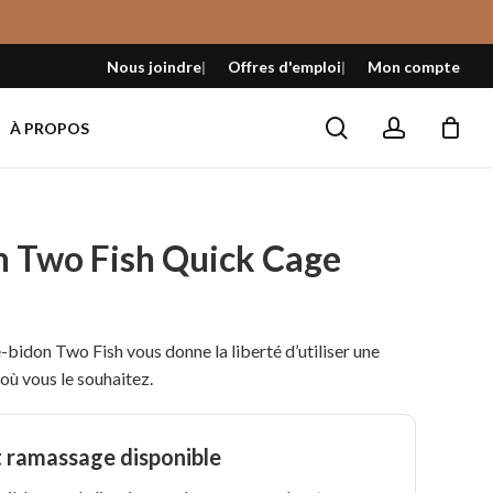
Fermer
le
Nous joindre
Offres d'emploi
Mon compte
panier
search
account
À PROPOS
n Two Fish Quick Cage
e-bidon Two Fish vous donne la liberté d’utiliser une
 où vous le souhaitez.
t ramassage disponible