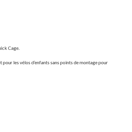
uick Cage.
et pour les vélos d’enfants sans points de montage pour
Votre panier est vide.
MAGASINER EN LIGNE