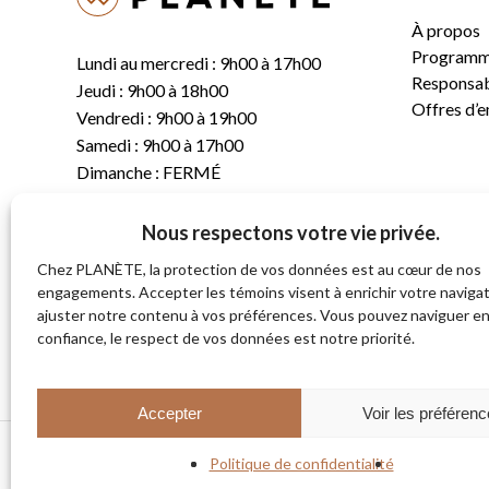
À propos
Programm
Lundi au mercredi : 9h00 à 17h00
Responsabi
Jeudi : 9h00 à 18h00
Offres d’
Vendredi : 9h00 à 19h00
Samedi : 9h00 à 17h00
Dimanche : FERMÉ
Nous respectons votre vie privée.
T.
(819) 843-8356
C.
info@planete.co
Chez PLANÈTE, la protection de vos données est au cœur de nos
engagements. Accepter les témoins visent à enrichir votre navigat
ajuster notre contenu à vos préférences. Vous pouvez naviguer e
681, rue Sherbrooke
confiance, le respect de vos données est notre priorité.
Magog (Québec)
J1X 2S4
Accepter
Voir les préféren
Politique de confidentialité
© 2026 PLANÈTE CYCLE & SKI. Tous droits réservés.