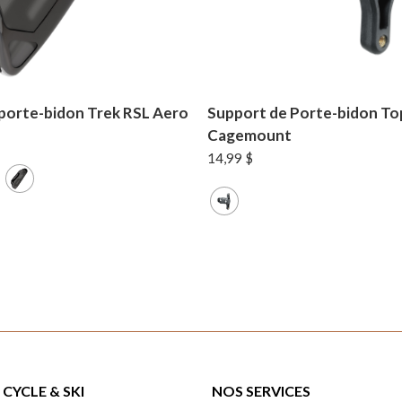
 porte-bidon Trek RSL Aero
Support de Porte-bidon T
Cagemount
14,99
$
CYCLE & SKI
NOS SERVICES