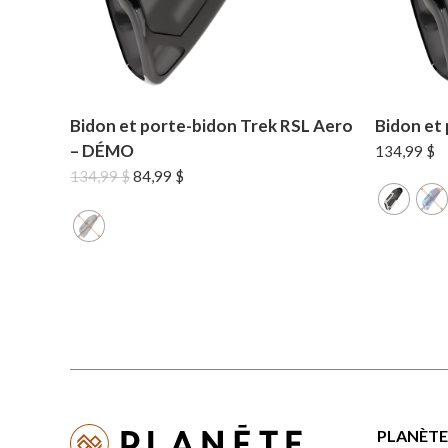
Bidon et porte-bidon Trek RSL Aero
Bidon et
– DÉMO
134,99
$
Le
Le
134,99
$
84,99
$
prix
prix
initial
actuel
était :
est :
134,99 $.
84,99 $.
PLANÈTE 