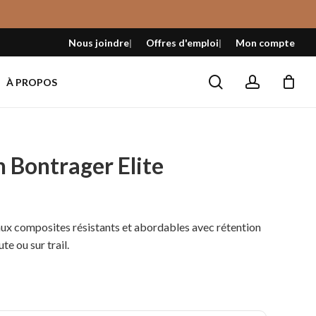
Fermer
le
Nous joindre
Offres d'emploi
Mon compte
panier
search
account
À PROPOS
 Bontrager Elite
l
ux composites résistants et abordables avec rétention
te ou sur trail.
 $.