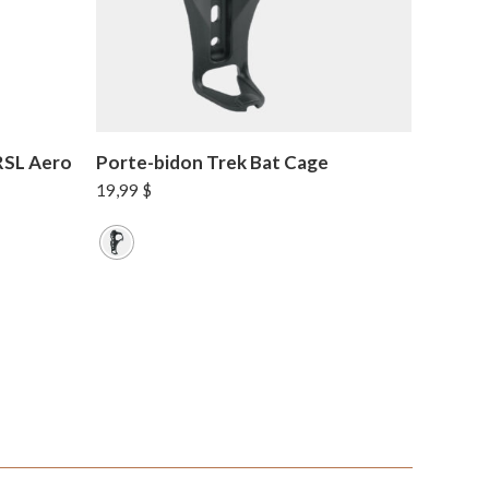
RSL Aero
Porte-bidon Trek Bat Cage
19,99
$