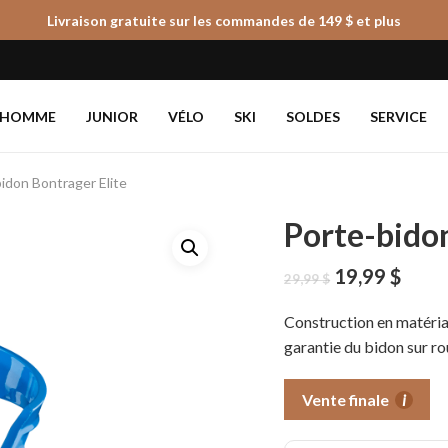
Livraison gratuite sur les commandes de 149 $ et plus
Panier
HOMME
JUNIOR
VÉLO
SKI
SOLDES
SERVICE
idon Bontrager Elite
Porte-bidon
Le
Le
19,99
$
29,99
$
prix
prix
initial
actue
Construction en matéria
était :
est :
garantie du bidon sur rou
29,99 $.
19,99
Vente finale
i