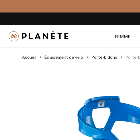
Skip
to
main
content
FEMME
Accueil
Équipement de vélo
Porte-bidons
Porte-b