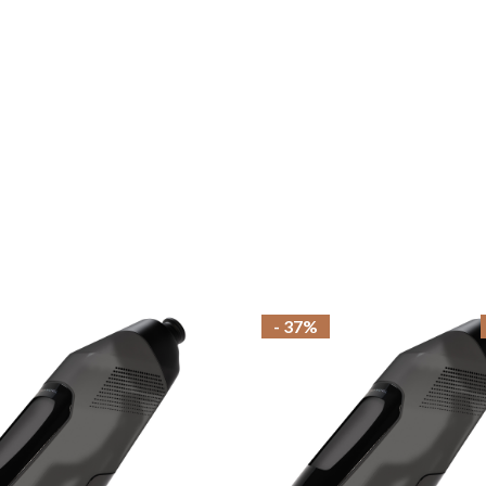
- 37%