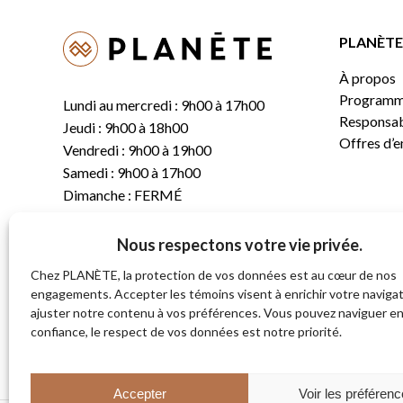
PLANÈTE 
À propos
Programm
Lundi au mercredi : 9h00 à 17h00
Responsabi
Jeudi : 9h00 à 18h00
Offres d’
Vendredi : 9h00 à 19h00
Samedi : 9h00 à 17h00
Dimanche : FERMÉ
Nous respectons votre vie privée.
T.
(819) 843-8356
C.
info@planete.co
Chez PLANÈTE, la protection de vos données est au cœur de nos
engagements. Accepter les témoins visent à enrichir votre navigat
ajuster notre contenu à vos préférences. Vous pouvez naviguer e
681, rue Sherbrooke
confiance, le respect de vos données est notre priorité.
Magog (Québec)
J1X 2S4
Accepter
Voir les préféren