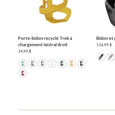
Porte-bidon recyclé Trek à
Bidon et
chargement latéral droit
134,99
$
34,99
$