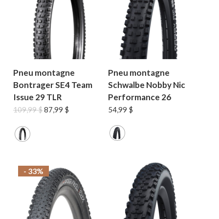
Pneu montagne
Pneu montagne
Bontrager SE4 Team
Schwalbe Nobby Nic
Issue 29 TLR
Performance 26
Le
Le
109,99
$
87,99
$
54,99
$
prix
prix
initial
actuel
était :
est :
109,99 $.
87,99 $.
- 33%