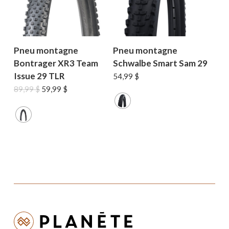
Pneu montagne
Pneu montagne
Bontrager XR3 Team
Schwalbe Smart Sam 29
Issue 29 TLR
54,99
$
Le
Le
89,99
$
59,99
$
prix
prix
initial
actuel
était :
est :
89,99 $.
59,99 $.