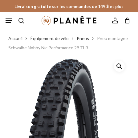
Skip
Livraison gratuite sur les commandes de 149 $ et plus
to
Panier
Fermer
Menu
le
main
panier
search
account
content
Accueil
Équipement de vélo
Pneus
Pneu montagne
Schwalbe Nobby Nic Performance 29 TLR