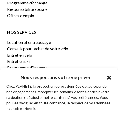
Programme d’échange
Responsabilité sociale
Offres d’emploi
NOS SERVICES
Location et entreposage
Conseils pour l’achat de votre vélo
Entretien vélo
Entretien ski
Programme d’échange
Nous respectons votre vie privée.
CENTRE D’AIDE
Chez PLANÈTE, la protection de vos données est au cœur de
nos engagements. Accepter les témoins visent à enrichir votre
Termes et conditions de vente
navigation et à ajuster notre contenu à vos préférences. Vous
Retours et remboursements
pouvez naviguer en toute confiance, le respect de vos données
Politique de confidentialité
est notre priorité.
Contact