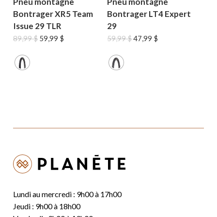
Pneu montagne
Pneu montagne
Bontrager XR5 Team
Bontrager LT4 Expert
Issue 29 TLR
29
Le
Le
Le
Le
89,99
$
59,99
$
59,99
$
47,99
$
prix
prix
prix
prix
initial
actuel
initial
actuel
était :
est :
était :
est :
89,99 $.
59,99 $.
59,99 $.
47,99 $.
Lundi au mercredi : 9h00 à 17h00
Jeudi : 9h00 à 18h00