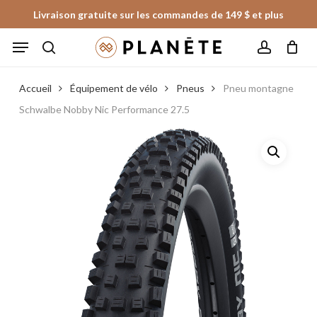
Skip
Livraison gratuite sur les commandes de 149 $ et plus
to
Panier
Fermer
Menu
le
main
panier
search
account
content
Accueil
Équipement de vélo
Pneus
Pneu montagne
Schwalbe Nobby Nic Performance 27.5