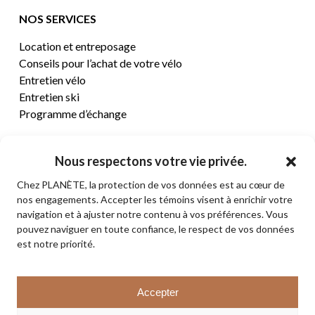
NOS SERVICES
Location et entreposage
Conseils pour l’achat de votre vélo
Entretien vélo
Entretien ski
Programme d’échange
CENTRE D’AIDE
Nous respectons votre vie privée.
Chez PLANÈTE, la protection de vos données est au cœur de
Termes et conditions de vente
nos engagements. Accepter les témoins visent à enrichir votre
Retours et remboursements
navigation et à ajuster notre contenu à vos préférences. Vous
Politique de confidentialité
pouvez naviguer en toute confiance, le respect de vos données
Contact
est notre priorité.
Sous-total:
0,00
$
Accepter
VOIR LE PANIER