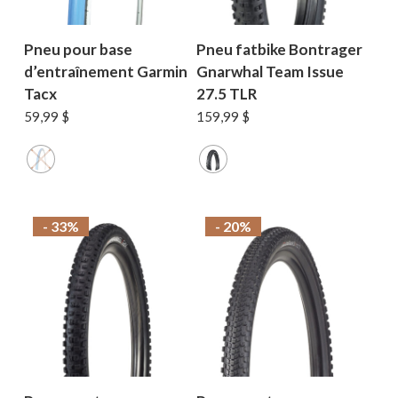
Pneu pour base
Pneu fatbike Bontrager
d’entraînement Garmin
Gnarwhal Team Issue
Tacx
27.5 TLR
59,99
$
159,99
$
- 33%
- 20%