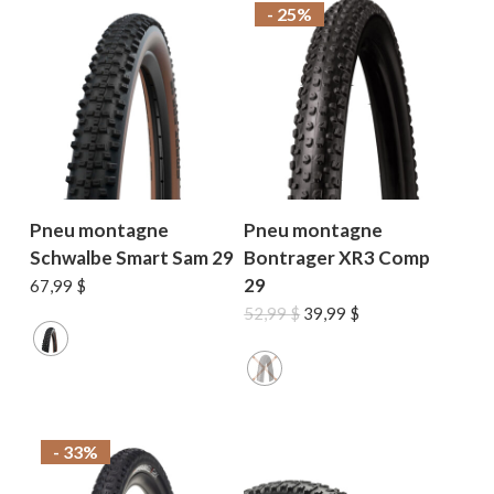
- 25%
Pneu montagne
Pneu montagne
Schwalbe Smart Sam 29
Bontrager XR3 Comp
29
67,99
$
Le
Le
52,99
$
39,99
$
prix
prix
initial
actuel
était :
est :
52,99 $.
39,99 $.
- 33%