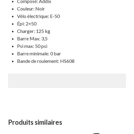
Composé: Addix
Couleur: Noir
Votre panier est vide.
Vélo électrique: E-50
Épi: 2×50
MAGASINER EN LIGNE
Charger: 125 kg
Barre Max: 3,5
Psi max: 50 psi
Barre minimale: 0 bar
Bande de roulement: HS608
Produits similaires