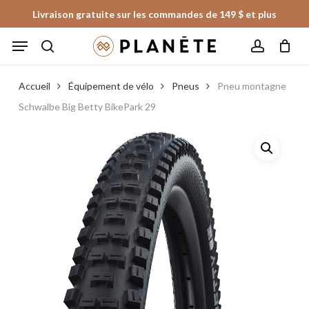
Skip
Livraison gratuite sur les commandes de 149 $ et plus
to
Panier
Fermer
Menu
le
main
panier
search
account
content
Accueil
Équipement de vélo
Pneus
Pneu montagne
Schwalbe Big Betty BikePark 29