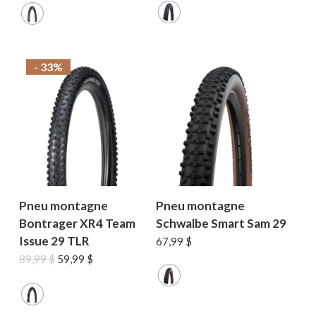
initial
actuel
était :
est :
89,99 $.
59,99 $.
- 33%
Pneu montagne
Pneu montagne
Bontrager XR4 Team
Schwalbe Smart Sam 29
Issue 29 TLR
67,99
$
Le
Le
89,99
$
59,99
$
prix
prix
initial
actuel
était :
est :
89,99 $.
59,99 $.