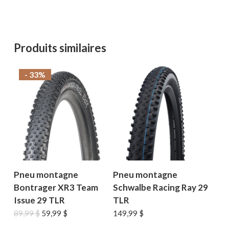
Produits similaires
- 33%
Pneu montagne
Pneu montagne
Bontrager XR3 Team
Schwalbe Racing Ray 29
Issue 29 TLR
TLR
Le
Le
89,99
$
59,99
$
149,99
$
prix
prix