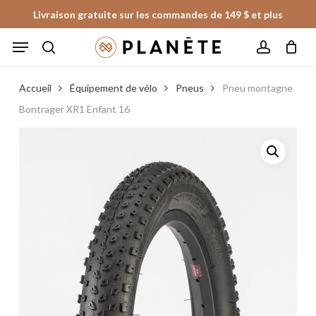
Skip
Livraison gratuite sur les commandes de 149 $ et plus
to
Panier
Fermer
Menu
le
main
panier
search
account
content
Accueil
Équipement de vélo
Pneus
Pneu montagne
Bontrager XR1 Enfant 16