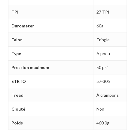
TPI
27 TPI
Durometer
60a
Votre panier est vide.
Talon
Tringle
MAGASINER EN LIGNE
Type
A pneu
Pression maximum
50 psi
ETRTO
57-305
Tread
À crampons
Clouté
Non
Poids
460.0g